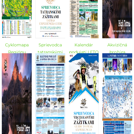
Cyklomapa
Sprievodca
Kalendár
Akvizičná
Regiónu
tatranskými
podujatí LETO
brožúra
Vysoké Tatry -
zážitkami -
2024
Vysoké Tatry -
LETO 2024
LETO 2024
EN 2023