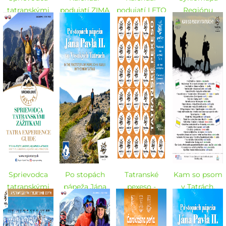
tatranskými
podujatí ZIMA
podujatí LETO
Regiónu
zážitkami -
2025/2026
2025
Vysoké Tatry -
ZIMA
LETO 2025
2025/2026 -
SK / EN
Sprievodca
Po stopách
Tatranské
Kam so psom
tatranskými
pápeža Jána
pexeso -
v Tatrách,
zážitkami -
Pavla II. vo
Vysokohorské
Desatoro
LETO 2025
Vysokých
chaty
návštevníka v
Tatrách SK-
TANAP-e