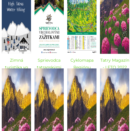
Zimná
Sprievodca
Cyklomapa
Tatry Magazín
turistika vo
tatranskými
Regiónu
- LETO 2022
Vysokých
zážitkami -
Vysoké Tatry -
Tatrách
LETO 2022
LETO 2022