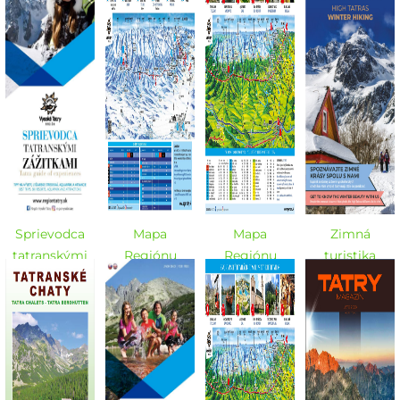
Sprievodca
Mapa
Mapa
Zimná
tatranskými
Regiónu
Regiónu
turistika
zážitkami -
Vysoké Tatry -
Vysoké Tatry -
ZIMA
ZIMA
ZIMA a LETO
2020/2021
2020/2021
2020