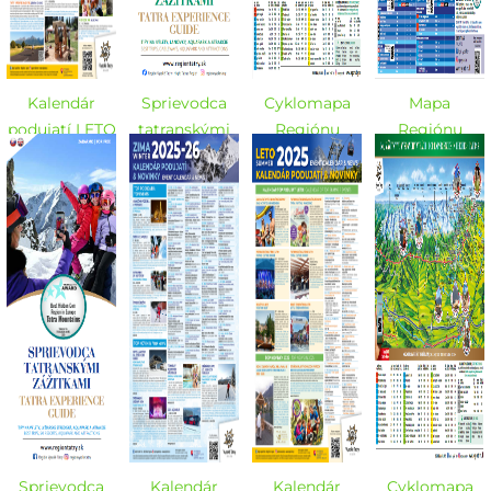
Kalendár
Sprievodca
Cyklomapa
Mapa
podujatí LETO
tatranskými
Regiónu
Regiónu
2026
zážitkami -
Vysoké Tatry -
Vysoké Tatry -
LETO 2026
LETO 2026
ZIMA
2025/2026
Sprievodca
Kalendár
Kalendár
Cyklomapa