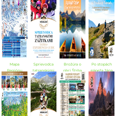
EN 2025
Mapa
Sprievodca
Brožúra o
Po stopách
Regiónu
tatranskými
obci Štrba
pápeža Jána
Vysoké Tatry -
zážitkami -
Pavla II. vo
ZIMA
ZIMA
Vysokých
2024/2025
2023/2024 -
Tatrách
SK / EN