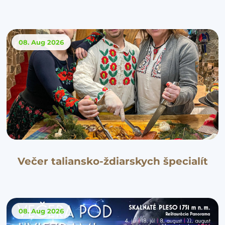
08. Aug
2026
Večer taliansko-ždiarskych špecialít
08. Aug
2026