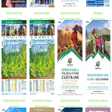
Akvizičná
Kalendár
Sprievodca
Mapa
brožúra
podujatí ZIMA
tatranskými
Regiónu
Vysoké Tatry -
2023/2024
zážitkami -
Vysoké Tatry -
SK 2023
ZIMA
ZIMA
2023/2024 -
2023/2024
SK / EN
Obojstranná
Cyklomapa
Sprievodca
Sprievodca
mapa
Regiónu
tatranskými
tatranskými