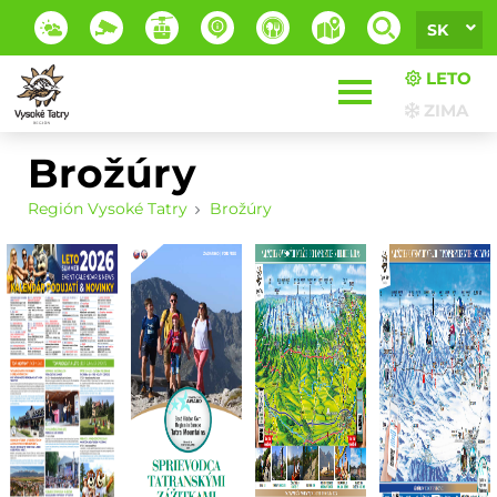
SK
LETO
ZIMA
Brožúry
Región Vysoké Tatry
Brožúry