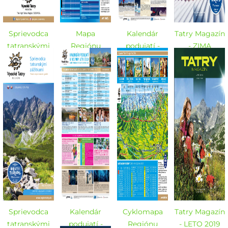
Sprievodca
Mapa
Kalendár
Tatry Magazín
tatranskými
Regiónu
podujatí -
- ZIMA
zážitkami -
Vysoké Tatry -
ZIMA
2019/2020
ZIMA
ZIMA
2019/2020
2019/2020
2019/2020
Sprievodca
Kalendár
Cyklomapa
Tatry Magazín
tatranskými
podujatí -
Regiónu
- LETO 2019