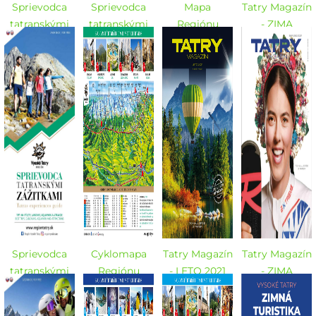
Sprievodca
Sprievodca
Mapa
Tatry Magazín
tatranskými
tatranskými
Regiónu
- ZIMA
zážitkami -
zážitkami -
Vysoké Tatry -
2021/2022
ZIMA
ZIMA
ZIMA
2021/2022 -
2021/2022 -
2021/2022
SK / EN
DE / HU
Sprievodca
Cyklomapa
Tatry Magazín
Tatry Magazín
tatranskými
Regiónu
- LETO 2021
- ZIMA
zážitkami -
Vysoké Tatry -
2020/2021
LETO 2021
LETO 2021