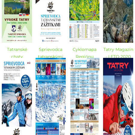
Tatranské
Sprievodca
Cyklomapa
Tatry Magazín
chaty
tatranskými
Regiónu
- LETO 2020
zážitkami -
Vysoké Tatry
LETO 2020