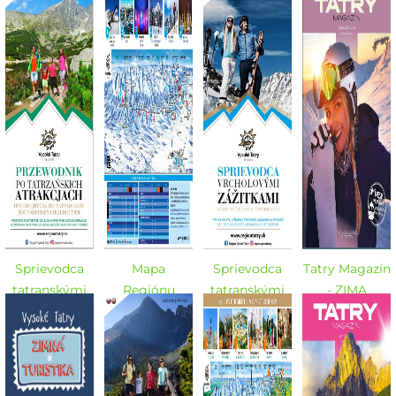
Regiónu
Vysoké Tatry -
zážitkami -
zážitkami -
Vysoké Tatry -
LETO 2023
LETO 2023
LETO 2022 -
leto/zima
DE / HU
2023
Sprievodca
Mapa
Sprievodca
Tatry Magazín
tatranskými
Regiónu
tatranskými
- ZIMA
zážitkami -
Vysoké Tatry -
zážitkami -
2022/2023
LETO 2022 -
ZIMA
ZIMA
PL / RU
2022/2023
2022/2023 -
SK / EN