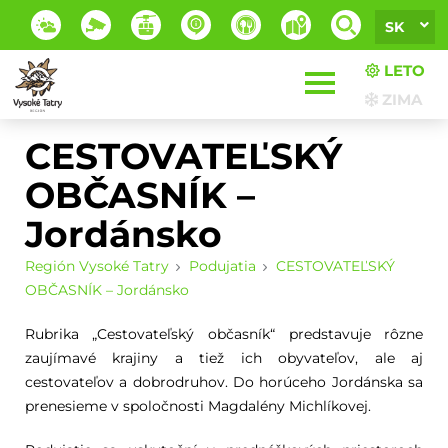
SK
LETO
ZIMA
CESTOVATEĽSKÝ
OBČASNÍK –
Jordánsko
Región Vysoké Tatry
Podujatia
CESTOVATEĽSKÝ
OBČASNÍK – Jordánsko
Rubrika „Cestovateľský občasník“ predstavuje rôzne
zaujímavé krajiny a tiež ich obyvateľov, ale aj
cestovateľov a dobrodruhov. Do horúceho Jordánska sa
prenesieme v spoločnosti Magdalény Michlíkovej.