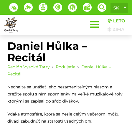
SK
LETO
ZIMA
Daniel Hůlka –
Recitál
Región Vysoké Tatry
Podujatia
Daniel Hůlka –
Recitál
Nechajte sa unášať jeho nezameniteľným hlasom a
prežite spolu s ním spomienky na veľké muzikálové roly,
ktorými sa zapísal do sŕdc divákov.
Vďaka atmosfére, ktorá sa nesie celým večerom, môžu
diváci zabudnúť na starostí všedných dní.