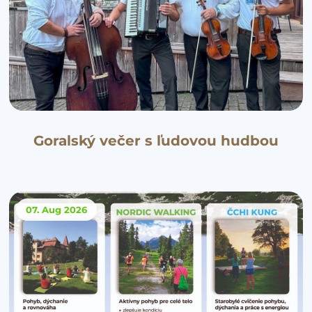
Goralský večer s ľudovou hudbou
07. Aug
2026