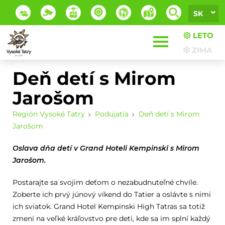
SK
LETO
ZIMA
Deň detí s Mirom
Jarošom
Región Vysoké Tatry
Podujatia
Deň detí s Mirom
Jarošom
Oslava dňa detí v Grand Hoteli Kempinski s Mirom
Jarošom.
Postarajte sa svojim deťom o nezabudnuteľné chvíle.
Zoberte ich prvý júnový víkend do Tatier a oslávte s nimi
ich sviatok. Grand Hotel Kempinski High Tatras sa totiž
zmení na veľké kráľovstvo pre deti, kde sa im splní každý