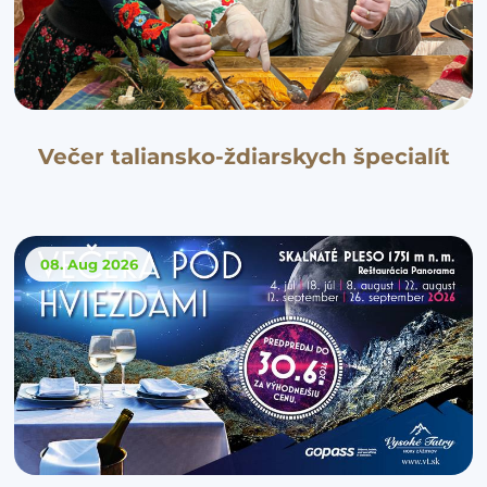
Večer taliansko-ždiarskych špecialít
08. Aug
2026