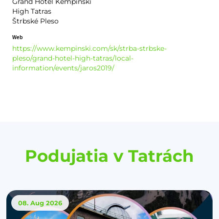
Grand Hotel Kempinski
High Tatras
Štrbské Pleso
Web
https://www.kempinski.com/sk/strba-strbske-
pleso/grand-hotel-high-tatras/local-
information/events/jaros2019/
Podujatia v Tatrách
08. Aug
2026