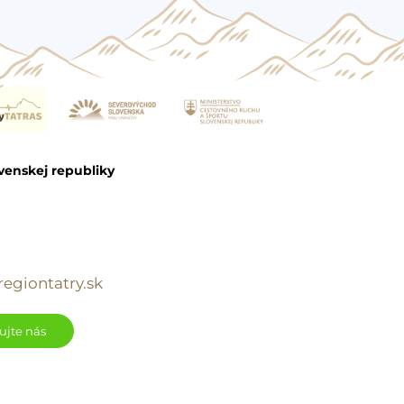
venskej republiky
egiontatry.sk
ujte nás