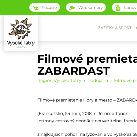
Počasie
Webkamery
Lanov
ZÁŽITKY A ŠPORT
Filmové premieta
ZABARDAST
Región Vysoké Tatry
Podujatia
Filmové p
Filmové premietanie Hory a mesto – ZABARD
(Francúzsko, 54 min, 2018, r. Jérôme Tanon)
Intímny cestovný denník z neuveriteľnej freeri
z najkrajších pohorí na lyžovanie vo výške až 