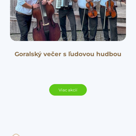
Goralský večer s ľudovou hudbou
Viac akcií