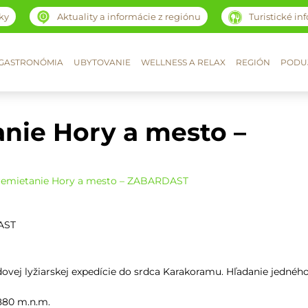
ky
Aktuality a informácie z regiónu
Turistické in
GASTRONÓMIA
UBYTOVANIE
WELLNESS A RELAX
REGIÓN
PODUJ
nie Hory a mesto –
remietanie Hory a mesto – ZABARDAST
AST
dovej lyžiarskej expedície do srdca Karakoramu. Hľadanie jednéh
5880 m.n.m.