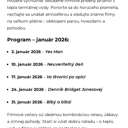
môžete vychutnať obľúbené filmové príbehy priamo z
tepla termálnej vody. Ponorte sa do horúceho prameňa,
nechajte sa unášať atmosférou a sledujte známe filmy
na veľkom plátne – obklopení parou, hviezdami a
pohodou.
Program – január 2026:
3. január 2026
–
Yes Man
10. január 2026
–
Neuveriteľný deň
17. január 2026
–
Vo štvorici po opici
24. január 2026
–
Denník Bridget Jonesovej
31. január 2026
–
Blbý a blbší
Filmové večery sú ideálnou kombináciou relaxu, zábavy
a zimnej pohody. Stačí si vziať dobrú náladu – o teplo,