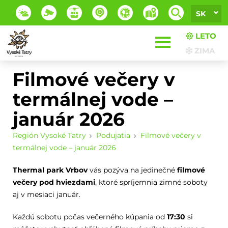
SK
LETO
ZIMA
Filmové večery v
termálnej vode –
január 2026
Región Vysoké Tatry
Podujatia
Filmové večery v
termálnej vode – január 2026
Thermal park Vrbov
vás pozýva na jedinečné
filmové
večery pod hviezdami
, ktoré spríjemnia zimné soboty
aj v mesiaci január.
Každú sobotu počas večerného kúpania od
17:30
si