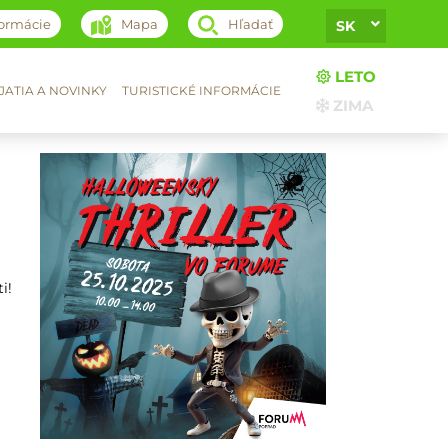
formácie
Mapa
Hľadať
SK
LETO
ATIA A NOVINKY
TURISTICKÉ INFORMÁCIE
ZIMA
i!