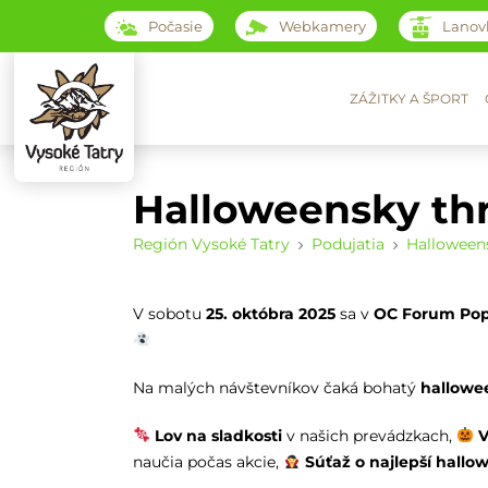
Počasie
Webkamery
Lanov
ZÁŽITKY A ŠPORT
Halloweensky thr
Región Vysoké Tatry
Podujatia
Halloweens
V sobotu
25. októbra 2025
sa v
OC Forum Po
Na malých návštevníkov čaká bohatý
hallowe
Lov na sladkosti
v našich prevádzkach,
V
naučia počas akcie,
Súťaž o najlepší hall