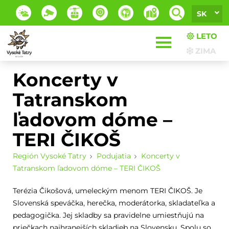
SK
LETO
ZIMA
Koncerty v
Tatranskom
ľadovom dóme –
TERI ČIKOŠ
Región Vysoké Tatry
Podujatia
Koncerty v
Tatranskom ľadovom dóme – TERI ČIKOŠ
Terézia Čikošová, umeleckým menom TERI ČIKOŠ. Je
Slovenská speváčka, herečka, moderátorka, skladateľka a
pedagogička. Jej skladby sa pravidelne umiestňujú na
priečkach najhranejších skladieb na Slovensku. Spolu so