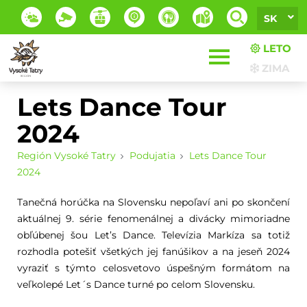
SK
LETO
ZIMA
Lets Dance Tour
2024
Región Vysoké Tatry
Podujatia
Lets Dance Tour
2024
Tanečná horúčka na Slovensku nepoľaví ani po skončení
aktuálnej 9. série fenomenálnej a divácky mimoriadne
obľúbenej šou Let’s Dance. Televízia Markíza sa totiž
rozhodla potešiť všetkých jej fanúšikov a na jeseň 2024
vyraziť s týmto celosvetovo úspešným formátom na
veľkolepé Let´s Dance turné po celom Slovensku.