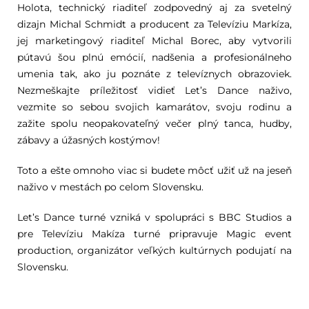
Holota, technický riaditeľ zodpovedný aj za svetelný
dizajn Michal Schmidt a producent za Televíziu Markíza,
jej marketingový riaditeľ Michal Borec, aby vytvorili
pútavú šou plnú emócií, nadšenia a profesionálneho
umenia tak, ako ju poznáte z televíznych obrazoviek.
Nezmeškajte príležitosť vidieť Let’s Dance naživo,
vezmite so sebou svojich kamarátov, svoju rodinu a
zažite spolu neopakovateľný večer plný tanca, hudby,
zábavy a úžasných kostýmov!
Toto a ešte omnoho viac si budete môcť užiť už na jeseň
naživo v mestách po celom Slovensku.
Let’s Dance turné vzniká v spolupráci s BBC Studios a
pre Televíziu Makíza turné pripravuje Magic event
production, organizátor veľkých kultúrnych podujatí na
Slovensku.