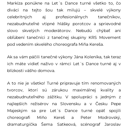
Markíza ponúkne na Let´s Dance turné všetko to, čo
diváci na tejto šou tak milujú – skvelé výkony
celebritných aj profesionálnych tanečníkov,
nezabudnuteľné vtipné hlášky porotcov a sprievodné
slovo skvelých moderátorov. Nebudú chýbať ani
obľúbení tanečníci z tanečnej skupiny KRS Movement
pod vedením skvelého choreografa Miňa Kereša.
Ak sa vám páčili tanečné výkony Jána Koleníka, tak teraz
ich máte vidieť naživo v rámci Let´s Dance turné aj v
blízkosti vášho domova.
A to nie je všetko! Turné pripravuje tím renomovaných
tvorcov, ktorí sú zárukou maximálnej kvality a
nezabudnuteľného zážitku. V spolupráci s jedným z
najlepších režisérov na Slovensku a v Česku Pepe
Majeským sa pre Let´s Dance turné opäť spojili
choreografi Miňo Kereš a Peter Modrovský,
dramaturgička Šema Satkeová, scénograf Jaroslav