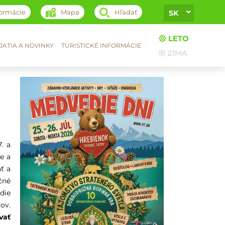
formácie
Mapa
Hľadať
SK
LETO
ATIA A NOVINKY
TURISTICKÉ INFORMÁCIE
ZIMA
. a
e a
ť a
čné
die
ov.
vať