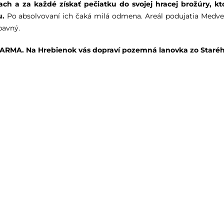
ach a za každé získať pečiatku do svojej hracej brožúry, kt
u.
Po absolvovaní ich čaká milá odmena. Areál podujatia Medve
bavný.
MA. Na Hrebienok vás dopraví pozemná lanovka zo Staré