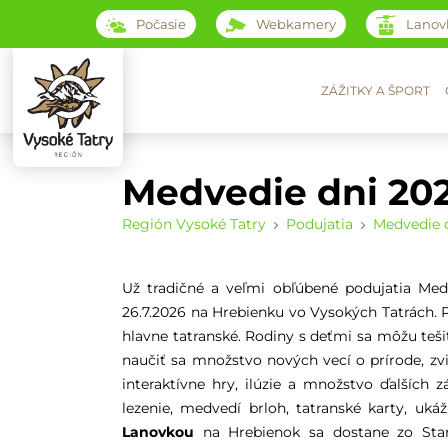
Počasie
Webkamery
Lanov
ZÁŽITKY A ŠPORT
Medvedie dni 20
Región Vysoké Tatry
Podujatia
Medvedie 
Už tradičné a veľmi obľúbené podujatia Med
26.7.2026 na Hrebienku vo Vysokých Tatrách. Po
hlavne tatranské. Rodiny s deťmi sa môžu teši
naučiť sa množstvo nových vecí o prírode, zvi
interaktívne hry, ilúzie a množstvo ďalších 
lezenie, medvedí brloh, tatranské karty, uká
Lanovkou
na Hrebienok sa dostane zo S