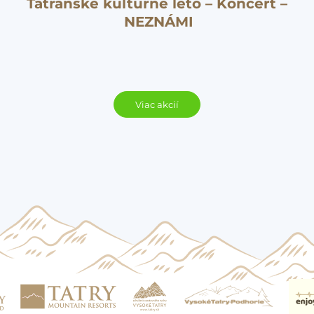
Tatranské kultúrne leto – Koncert –
NEZNÁMI
Viac akcií