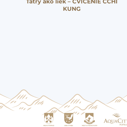
Tatry ako liek – CVIČENIE ČCHI
KUNG