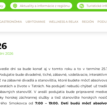
ky
Aktuality a informácie z regiónu
Turistické in
GASTRONÓMIA
UBYTOVANIE
WELLNESS A RELAX
REGIÓN
PODUJ
26
dni 2026
vedie dni sa bude konať aj v tomto roku a to v termíne 25.7
dujatie bude divadelné, tiché, zábavné, vzdelávacie, interaktívn
ť na zábavné divadlá a stanovištia, ktoré budete môcť absolvova
eratách a živote v Tatrách. Na podujatí nebudú chýbať už tradi
zábavných stanovíšť. V areáli podujatia bude pripravené medve
žky horskej záchrannej služby a tiež stanovište horských nosič
tarého Smokovca od
7:00 – 19:00. Deti budú môcť absolvo