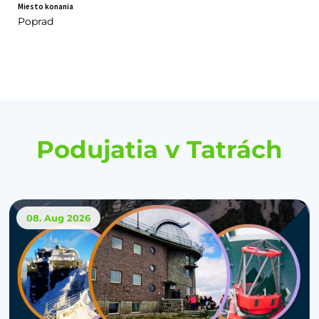
Miesto konania
Poprad
Podujatia v Tatrách
08. Aug
2026