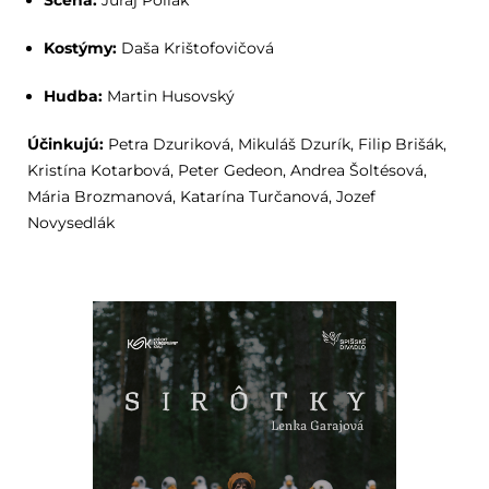
Scéna:
Juraj Poliak
Kostýmy:
Daša Krištofovičová
Hudba:
Martin Husovský
Účinkujú:
Petra Dzuriková, Mikuláš Dzurík, Filip Brišák,
Kristína Kotarbová, Peter Gedeon, Andrea Šoltésová,
Mária Brozmanová, Katarína Turčanová, Jozef
Novysedlák