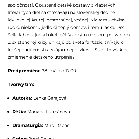
spoločnosti. Opustené detské postavy z viacerých
literárnych diel sa stretávajú na slovenskej dedine,
idylickej aj krutej, nestarnúcej, večnej. Niekomu chýba
rodič, niekomu jedlo či teplý domov, inému láska. Deti
čelia ľahostajnosti okolia či fyzickým trestom po svojom.
Z existenčnej krízy unikajú do sveta fantázie, snívajú o
lepšej budúcnosti a vzájomnej blízkosti. Stačí to však na
zmiernenie detského utrpenia?
Predpremiéra:
28. mája o 17:00
Tvorivý tím:
Autorka:
Lenka Garajová
Réžia:
Mariana Luteránová
Dramaturgia:
Miro Dacho