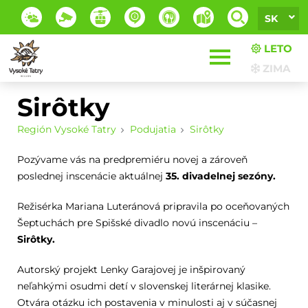
SK
LETO
ZIMA
Sirôtky
Región Vysoké Tatry
Podujatia
Sirôtky
Pozývame vás na predpremiéru novej a zároveň
poslednej inscenácie aktuálnej
35. divadelnej sezóny.
Režisérka Mariana Luteránová pripravila po oceňovaných
Šeptuchách pre Spišské divadlo novú inscenáciu –
Sirôtky.
Autorský projekt Lenky Garajovej je inšpirovaný
neľahkými osudmi detí v slovenskej literárnej klasike.
Otvára otázku ich postavenia v minulosti aj v súčasnej