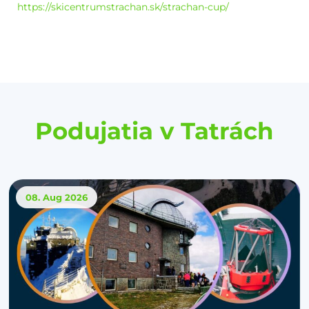
https://skicentrumstrachan.sk/strachan-cup/
Podujatia v Tatrách
08. Aug
2026