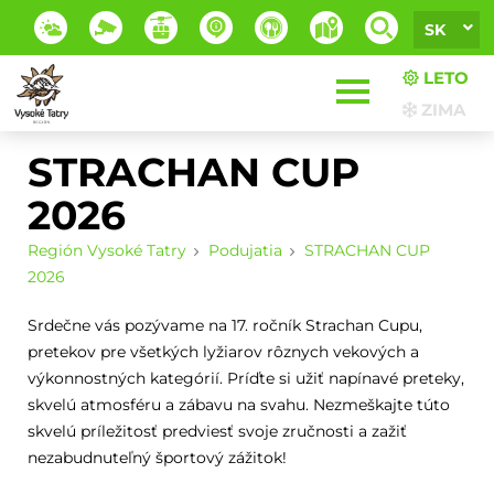
SK
LETO
ZIMA
STRACHAN CUP
2026
Región Vysoké Tatry
Podujatia
STRACHAN CUP
2026
Srdečne vás pozývame na 17. ročník Strachan Cupu,
pretekov pre všetkých lyžiarov rôznych vekových a
výkonnostných kategórií. Príďte si užiť napínavé preteky,
skvelú atmosféru a zábavu na svahu. Nezmeškajte túto
skvelú príležitosť predviesť svoje zručnosti a zažiť
nezabudnuteľný športový zážitok!