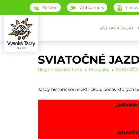
Počasie
Webkamery
Lanov
ZÁŽITKY A ŠPORT
SVIATOČNÉ JAZ
Región Vysoké Tatry
Podujatia
SVIATOČN
Jazdy historickou električkou, počas ktorých 
„
„Mikulášs
„Vianočná