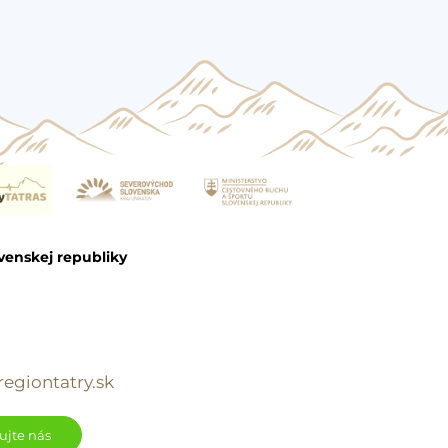
venskej republiky
egiontatry.sk
ujte nás