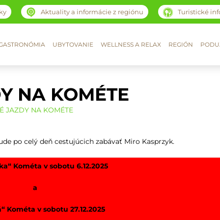
ky
Aktuality a informácie z regiónu
Turistické in
GASTRONÓMIA
UBYTOVANIE
WELLNESS A RELAX
REGIÓN
PODUJ
DY NA KOMÉTE
É JAZDY NA KOMÉTE
bude po celý deň cestujúcich zabávať Miro Kasprzyk.
ka“ Kométa v sobotu 6.12.2025
a
“ Kométa v sobotu 27.12.2025