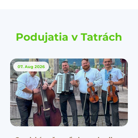
Podujatia v Tatrách
07. Aug
2026