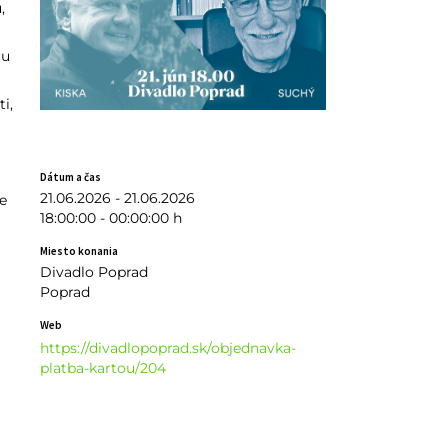
,
cu
i,
Dátum a čas
21.06.2026 - 21.06.2026
e
18:00:00 - 00:00:00 h
Miesto konania
Divadlo Poprad
Poprad
Web
https://divadlopoprad.sk/objednavka-
platba-kartou/204