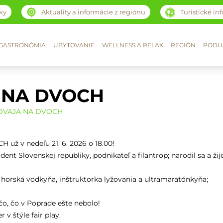
ky
Aktuality a informácie z regiónu
Turistické in
GASTRONÓMIA
UBYTOVANIE
WELLNESS A RELAX
REGIÓN
PODUJ
 NA DVOCH
 DVAJA NA DVOCH
už v nedeľu 21. 6. 2026 o 18.00!
dent Slovenskej republiky, podnikateľ a filantrop; narodil sa a žij
 horská vodkyňa, inštruktorka lyžovania a ultramaratónkyňa;
čo, čo v Poprade ešte nebolo!
v štýle fair play.