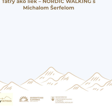
Tatry ako liek – NORDIC WALKING s
Michalom Šerfelom