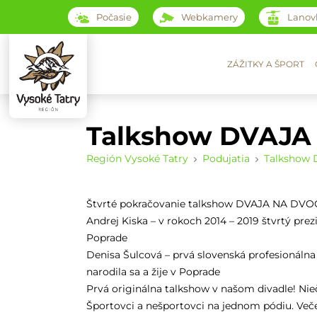
Počasie
Webkamery
Lanov
ZÁŽITKY A ŠPORT
Talkshow DVAJA
Región Vysoké Tatry
Podujatia
Talkshow
Štvrté pokračovanie talkshow DVAJA NA DVOCH 
Andrej Kiska – v rokoch 2014 – 2019 štvrtý prezi
Poprade
Denisa Šulcová – prvá slovenská profesionálna
narodila sa a žije v Poprade
Prvá originálna talkshow v našom divadle! Nie
Športovci a nešportovci na jednom pódiu. Večer 