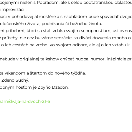
ojenými nielen s Popradom, ale s celou podtatranskou oblasťou
improvizácii.
iaci v pohodovej atmosfére a s nadhľadom bude spovedať dvoji
spoločenského života, podnikania či bežného života.
 príbehmi, ktorí sa stali vďaka svojim schopnostiam, usilovnost
príbehy, nie cez bulvárne senzácie, sa diváci dozvedia mnoho o
 ich cestách na vrchol vo svojom odbore, ale aj o ich vzťahu k
ebude v origiálnej talkshow chýbať hudba, humor, inšpirácie pr
a víkendom a štartom do nového týždňa.
r Zdeno Suchý.
dobným hosťom je Zbyňo Džadoň.
ram/dvaja-na-dvoch-21-6