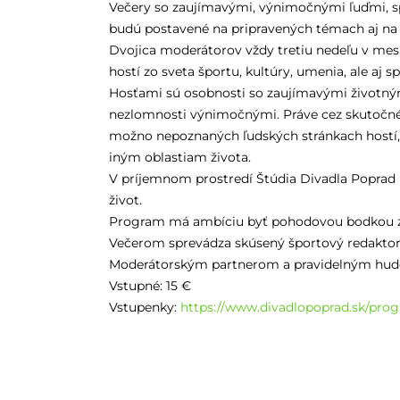
Večery so zaujímavými, výnimočnými ľuďmi, sp
budú postavené na pripravených témach aj na 
Dvojica moderátorov vždy tretiu nedeľu v mes
hostí zo sveta športu, kultúry, umenia, ale aj 
Hosťami sú osobnosti so zaujímavými životnými
nezlomnosti výnimočnými. Práve cez skutočné 
možno nepoznaných ľudských stránkach hostí, o
iným oblastiam života.
V príjemnom prostredí Štúdia Divadla Poprad n
život.
Program má ambíciu byť pohodovou bodkou z
Večerom sprevádza skúsený športový redakto
Moderátorským partnerom a pravidelným hu
Vstupné: 15 €
Vstupenky:
https://www.divadlopoprad.sk/prog