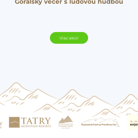
Goralský večer s ľudovou hudbou
Viac akcií