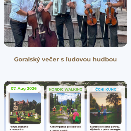
Goralský večer s ľudovou hudbou
07. Aug
2026