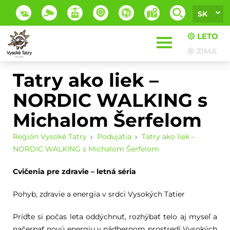
SK
LETO
ZIMA
Tatry ako liek –
NORDIC WALKING s
Michalom Šerfelom
Región Vysoké Tatry
Podujatia
Tatry ako liek –
NORDIC WALKING s Michalom Šerfelom
Cvičenia pre zdravie – letná séria
Pohyb, zdravie a energia v srdci Vysokých Tatier
Príďte si počas leta oddýchnuť, rozhýbať telo aj myseľ a
načerpať novú energiu v nádhernom prostredí Vysokých