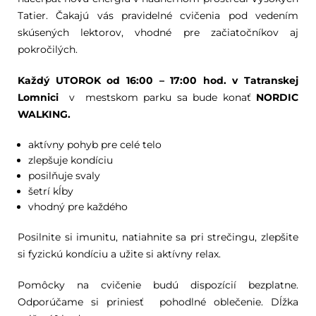
Tatier. Čakajú vás pravidelné cvičenia pod vedením
skúsených lektorov, vhodné pre začiatočníkov aj
pokročilých.
Každý UTOROK od 16:00 – 17:00 hod. v Tatranskej
Lomnici
v mestskom parku sa bude konať
NORDIC
WALKING.
aktívny pohyb pre celé telo
zlepšuje kondíciu
posilňuje svaly
šetrí kĺby
vhodný pre každého
Posilnite si imunitu, natiahnite sa pri strečingu, zlepšite
si fyzickú kondíciu a užite si aktívny relax.
Pomôcky na cvičenie budú dispozícií bezplatne.
Odporúčame si priniesť pohodlné oblečenie. Dĺžka