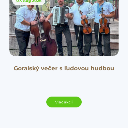
07. Aug
2026
Goralský večer s ľudovou hudbou
Viac akcií