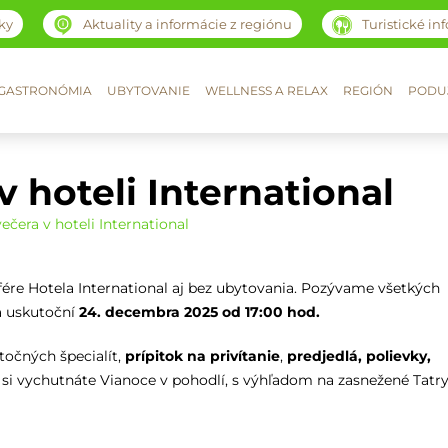
ky
Aktuality a informácie z regiónu
Turistické in
GASTRONÓMIA
UBYTOVANIE
WELLNESS A RELAX
REGIÓN
PODUJ
 hoteli International
ečera v hoteli International
fére Hotela International aj bez ubytovania. Pozývame všetkých
sa uskutoční
24. decembra 2025 od 17:00 hod.
točných špecialít,
prípitok na privítanie
,
predjedlá, polievky,
s si vychutnáte Vianoce v pohodlí, s výhľadom na zasnežené Tatry