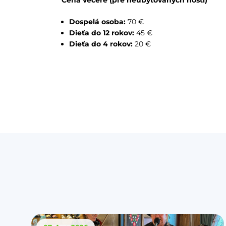
Cena večere (pre neubytovaných hostí)
Dospelá osoba:
70 €
Dieťa do 12 rokov:
45 €
Dieťa do 4 rokov:
20 €