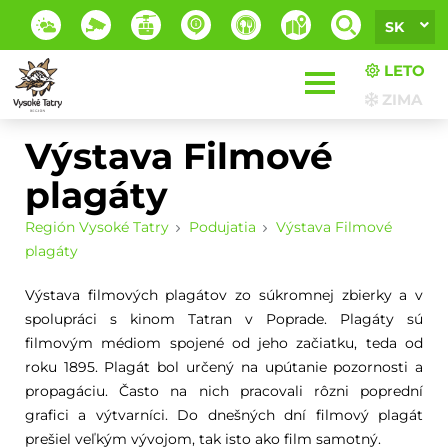
SK
LETO
ZIMA
Výstava Filmové
plagáty
Región Vysoké Tatry
Podujatia
Výstava Filmové
plagáty
Výstava filmových plagátov zo súkromnej zbierky a v
spolupráci s kinom Tatran v Poprade. Plagáty sú
filmovým médiom spojené od jeho začiatku, teda od
roku 1895. Plagát bol určený na upútanie pozornosti a
propagáciu. Často na nich pracovali rôzni poprední
grafici a výtvarníci. Do dnešných dní filmový plagát
prešiel veľkým vývojom, tak isto ako film samotný.