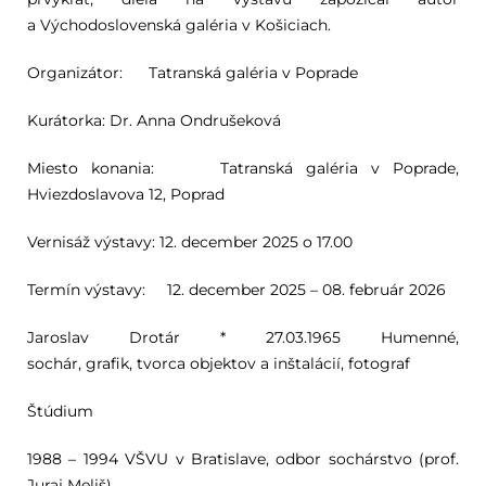
a Východoslovenská galéria v Košiciach.
Organizátor: Tatranská galéria v Poprade
Kurátorka: Dr. Anna Ondrušeková
Miesto konania: Tatranská galéria v Poprade,
Hviezdoslavova 12, Poprad
Vernisáž výstavy: 12. december 2025 o 17.00
Termín výstavy: 12. december 2025 – 08. február 2026
Jaroslav Drotár * 27.03.1965
Humenné
,
sochár
,
grafik
,
tvorca objektov
a inštalácií
,
fotograf
Štúdium
1988 – 1994 VŠVU v Bratislave, odbor sochárstvo (prof.
Juraj Meliš)