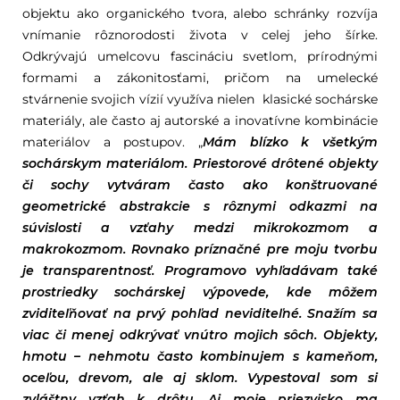
objektu ako organického tvora, alebo schránky rozvíja
vnímanie rôznorodosti života v celej jeho šírke.
Odkrývajú umelcovu fascináciu svetlom, prírodnými
formami a zákonitosťami, pričom na umelecké
stvárnenie svojich vízií využíva nielen klasické sochárske
materiály, ale často aj autorské a inovatívne kombinácie
materiálov a postupov. „
Mám blízko k všetkým
sochárskym materiálom. Priestorové drôtené objekty
či sochy vytváram často ako konštruované
geometrické abstrakcie s rôznymi odkazmi na
súvislosti a vzťahy medzi mikrokozmom a
makrokozmom. Rovnako príznačné pre moju tvorbu
je transparentnosť. Programovo vyhľadávam také
prostriedky sochárskej výpovede, kde môžem
zviditeľňovať na prvý pohľad neviditeľné. Snažím sa
viac či menej odkrývať vnútro mojich sôch. Objekty,
hmotu – nehmotu často kombinujem s kameňom,
oceľou, drevom, ale aj sklom. Vypestoval som si
zvláštny vzťah k drôtu. Aj moje priezvisko ma