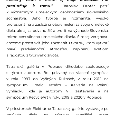
predurčuje k tomu.“
Jaroslav Drotár patrí
k významným umeleckým osobnostiam slovenského
sochárstva. Jeho tvorba je rozmanitá, vysoko
profesionálna a zaslúži si obdiv nielen za svoje umelecké
diela, ale aj za odvahu žiť a tvoriť na východe Slovenska,
mimo centrálneho umeleckého diania. Širokej verejnosti
chceme predstaviť jeho rozmanitú tvorbu, ktorá vytvorí
pravú predvianočnú atmosféru naplnenú svetlom
a radosťou z tvorivého života.
Tatranská galéria v Poprade dlhodobo spolupracuje
s týmto autorom. Bol prizvaný na viaceré sympózia
v roku 1997 do Vyšných Ružbách, v roku 2012 na
sympózium Umelci Tatrám – Kalvária na Peknú
vyhliadku, kde je autorom VII. zastavenia a na
sympózium RecycleArt v roku 2019 a 2020 v Poprade.
V priestoroch Elektrárne Tatranskej galérie vystavuje po
prvýkrát, diela na výstavu zapožičal autor