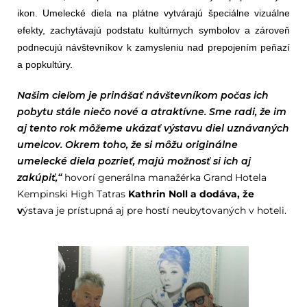
ikon. Umelecké diela na plátne vytvárajú špeciálne vizuálne
efekty, zachytávajú podstatu kultúrnych symbolov a zároveň
podnecujú návštevníkov k zamysleniu nad prepojením peňazí
a popkultúry.
Našim cieľom je prinášať návštevníkom počas ich
pobytu stále niečo nové a atraktívne. Sme radi, že im
aj tento rok môžeme ukázať výstavu diel uznávaných
umelcov. Okrem toho, že si môžu originálne
umelecké diela pozrieť, majú možnosť si ich aj
zakúpiť,“
hovorí generálna manažérka Grand Hotela
Kempinski High Tatras
Kathrin Noll a dodáva, že
v
ýstava je prístupná aj pre hostí neubytovaných v hoteli.