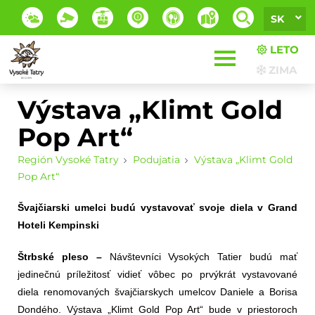
SK
LETO
ZIMA
Výstava „Klimt Gold
Pop Art“
Región Vysoké Tatry
Podujatia
Výstava „Klimt Gold
Pop Art“
Švajčiarski umelci budú vystavovať svoje diela v Grand
Hoteli Kempinski
Štrbské pleso –
Návštevníci Vysokých Tatier budú mať
jedinečnú príležitosť vidieť vôbec po prvýkrát vystavované
diela renomovaných švajčiarskych umelcov Daniele a Borisa
Dondého. Výstava „Klimt Gold Pop Art“ bude v priestoroch