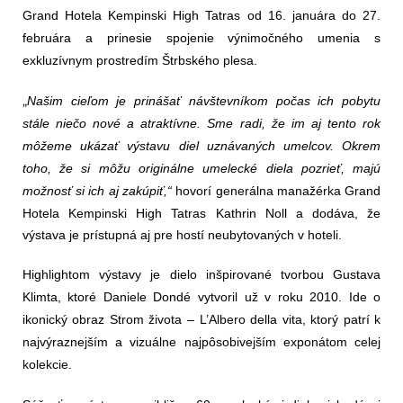
Grand Hotela Kempinski High Tatras od 16. januára do
27.
februára
a prinesie spojenie výnimočného umenia s
exkluzívnym prostredím Štrbského plesa.
„
Našim cieľom je prinášať návštevníkom počas ich pobytu
stále niečo nové a atraktívne. Sme radi, že im aj tento rok
môžeme ukázať výstavu diel uznávaných umelcov. Okrem
toho, že si môžu originálne umelecké diela pozrieť, majú
možnosť si ich aj zakúpiť,“
hovorí generálna manažérka Grand
Hotela Kempinski High Tatras
Kathrin Noll
a dodáva, že
v
ýstava je prístupná aj pre hostí neubytovaných v hoteli.
Highlightom výstavy je dielo inšpirované tvorbou Gustava
Klimta, ktoré Daniele Dondé vytvoril už v roku 2010. Ide o
ikonický obraz
Strom života – L’Albero della vita
, ktorý patrí k
najvýraznejším a vizuálne najpôsobivejším exponátom celej
kolekcie.