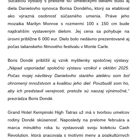
Súčasťou výstavy s približne 60 umeleckými dielami budú aj
diela Danielovho synovca
Borisa Dondého
,
ktorý sa etabloval
ako výrazná osobnosť súčasného umenia. Práve jeho
mozaika
Marilyn Monroe
s rozmermi 100 x 150 cm bude
najdrahším vystaveným dielom. Jej cena sa pohybuje na
úrovni približne
6 000 eur.
Dielo bolo nedávno prezentované aj
počas talianskeho filmového festivalu v Monte Carle.
Boris Dondé priblížil aj vznik myšlienky spoločnej výstavy.
„Nápad usporiadať spoločnú výstavu vznikol v októbri 2025.
Počas mojej návštevy Danielovho starého ateliéru som bol
ohromený množstvom a kvalitou jeho diel. Povzbudil som ho,
aby ich predstavil verejnosti, pretože sú naozaj výnimočné,“
prezrádza Boris Dondé.
Grand Hotel Kempinski High Tatras už má s tvorbou umelcov
rodiny Dondé skúsenosť. Naposledy na prelome februára a
marca minulého roka tu vystavovali svoju kolekciu
Cash
Revolution
,
ktorá pracovala s motívmi meny a popkultúrnych