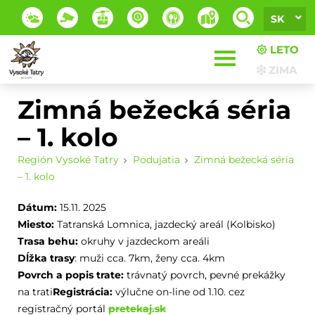
SK
LETO
ZIMA
Zimná bežecká séria
– 1. kolo
Región Vysoké Tatry
Podujatia
Zimná bežecká séria
– 1. kolo
Dátum:
15.11. 2025
Miesto:
Tatranská Lomnica, jazdecký areál (Kolbisko)
Trasa behu:
okruhy v jazdeckom areáli
Dĺžka trasy
: muži cca. 7km, ženy cca. 4km
Povrch a popis trate:
trávnatý povrch, pevné prekážky
na trati
Registrácia:
výlučne on-line od 1.10. cez
registračný portál
pretekaj.sk