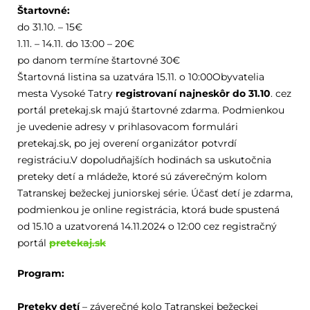
Štartovné:
do 31.10. – 15€
1.11. – 14.11. do 13:00 – 20€
po danom termíne štartovné 30€
Štartovná listina sa uzatvára 15.11. o 10:00Obyvatelia
mesta Vysoké Tatry
registrovaní najneskôr do 31.10
. cez
portál pretekaj.sk majú štartovné zdarma. Podmienkou
je uvedenie adresy v prihlasovacom formulári
pretekaj.sk, po jej overení organizátor potvrdí
registráciu.V dopoludňajších hodinách sa uskutočnia
preteky detí a mládeže, ktoré sú záverečným kolom
Tatranskej bežeckej juniorskej série. Účasť detí je zdarma,
podmienkou je online registrácia, ktorá bude spustená
od 15.10 a uzatvorená 14.11.2024 o 12:00 cez registračný
portál
pretekaj.sk
Program:
Preteky detí
– záverečné kolo Tatranskej bežeckej