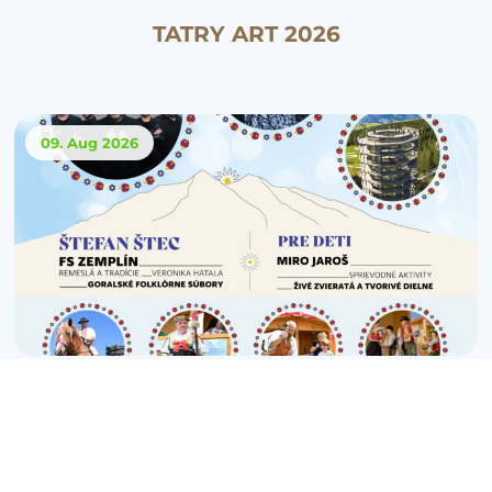
TATRY ART 2026
09. Aug
2026
30. Goralské folklórne slávnosti v
Bachledke