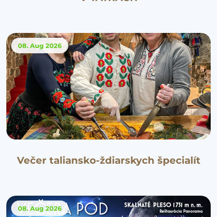
08. Aug
2026
Večer taliansko-ždiarskych špecialít
08. Aug
2026