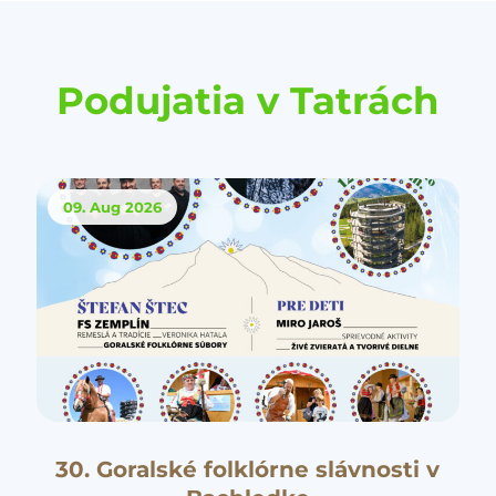
Podujatia v Tatrách
09. Aug
2026
30. Goralské folklórne slávnosti v