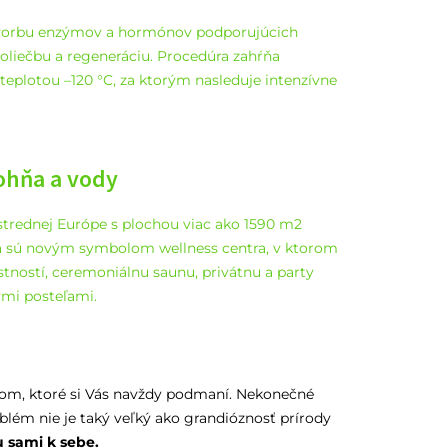
tvorbu enzýmov a hormónov podporujúcich
moliečbu a regeneráciu. Procedúra zahŕňa
eplotou –120 °C, za ktorým nasleduje intenzívne
 ohňa a vody
strednej Európe s plochou viac ako 1590 m2
da sú novým symbolom wellness centra, v ktorom
tností, ceremoniálnu saunu, privátnu a party
ými posteľami.
rom, ktoré si Vás navždy podmaní. Nekonečné
blém nie je taký veľký ako grandióznosť prírody
u sami k sebe.