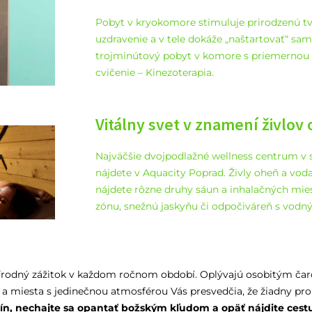
Pobyt v kryokomore stimuluje prirodzenú 
uzdravenie a v tele dokáže „naštartovať“ sa
trojminútový pobyt v komore s priemernou t
cvičenie – Kinezoterapia.
Vitálny svet v znamení živlov
Najväčšie dvojpodlažné wellness centrum v 
nájdete v Aquacity Poprad. Živly oheň a vo
nájdete rôzne druhy sáun a inhalačných mies
zónu, snežnú jaskyňu či odpočiváreň s vodn
rírodný zážitok v každom ročnom období. Oplývajú osobitým ča
a miesta s jedinečnou atmosférou Vás presvedčia, že žiadny pro
lín, nechajte sa opantať božským kľudom a opäť nájdite cest