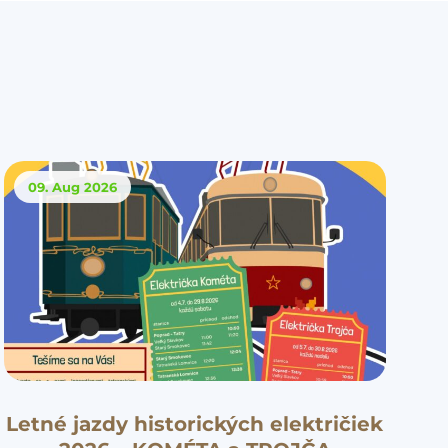
09. Aug
2026
Letné jazdy historických električiek