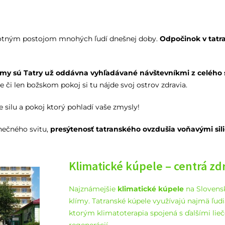
ivotným postojom mnohých ľudí dnešnej doby.
Odpočinok v tatra
ímy sú Tatry už oddávna vyhľadávané návštevníkmi z celého 
áse či len božskom pokoj si tu nájde svoj ostrov zdravia.
e silu a pokoj ktorý pohladí vaše zmysly!
nečného svitu,
presýtenosť tatranského ovzdušia voňavými sil
Klimatické kúpele – centrá zd
Najznámejšie
klimatické kúpele
na Slovensk
klímy. Tatranské kúpele využívajú najmä ľu
ktorým klimatoterapia spojená s ďalšími l