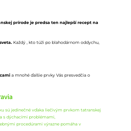
nskej prírode je predsa ten najlepší recept na
sveta.
Každý , kto túži po blahodárnom oddychu,
icami
a mnohé ďalšie prvky Vás presvedčia o
ravia
u sú jedinečné vďaka liečivým prvkom tatranskej
dia s dýchacími problémami,
iečebnými procedúrami výrazne pomáha v