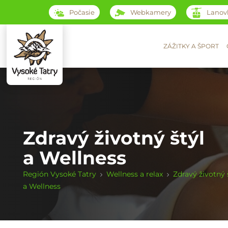
Počasie
Webkamery
Lanov
ZÁŽITKY A ŠPORT
Zdravý životný štýl
a Wellness
Región Vysoké Tatry
Wellness a relax
Zdravý životný 
a Wellness