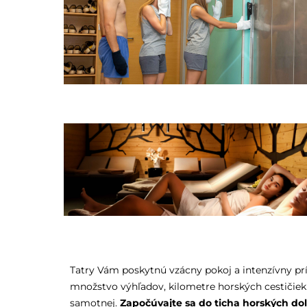
Tatry Vám poskytnú vzácny pokoj a intenzívny p
množstvo výhľadov, kilometre horských cestičiek 
samotnej.
Započúvajte sa do ticha horských do