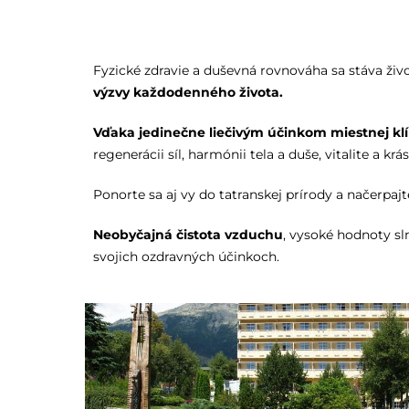
Fyzické zdravie a duševná rovnováha sa stáva ž
výzvy každodenného života.
Vďaka jedinečne liečivým účinkom miestnej kl
regenerácii síl, harmónii tela a duše, vitalite a kr
Ponorte sa aj vy do tatranskej prírody a načerpajt
Neobyčajná čistota vzduchu
, vysoké hodnoty sl
svojich ozdravných účinkoch.