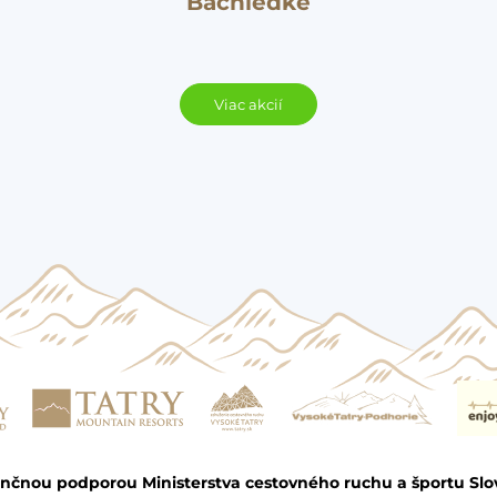
Bachledke
Viac akcií
ančnou podporou Ministerstva cestovného ruchu a športu Slo