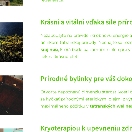
regenerácií.
Krásni a vitálni vďaka sile prí
Nezabúdajte na pravidelnú obnovu energie a
účinkom tatranskej prírody. Nechajte sa roz
krajinou
, ktorá bude balzamom nielen pre vaš
liek na krásnu pleť!
Prírodné bylinky pre váš doko
Otvorte nepoznanú dimenziu starostlivosti o 
sa hýčkať prírodnými éterickými olejmi z v
maximálneho pôžitku v
tatranských wellne
Kryoterapiou k upevneniu zdr