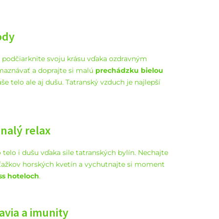
rody
 podčiarknite svoju krásu vďaka ozdravným
maznávať a doprajte si malú
prechádzku bielou
e telo ale aj dušu. Tatranský vzduch je najlepší
nalý relax
telo i dušu vďaka sile tatranských bylín. Nechajte
ýťažkov horských kvetín a vychutnajte si moment
ss hoteloch
.
avia a imunity