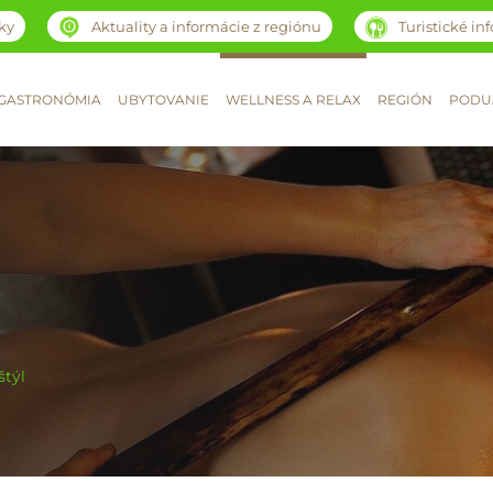
ky
Aktuality a informácie z regiónu
Turistické in
GASTRONÓMIA
UBYTOVANIE
WELLNESS A RELAX
REGIÓN
PODUJ
štýl