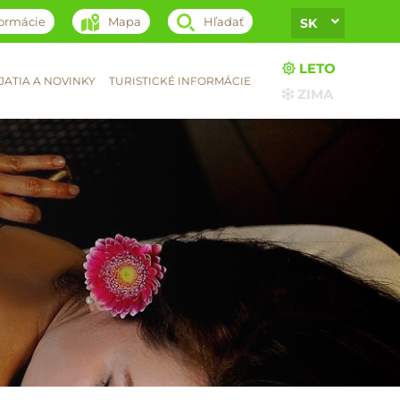
formácie
Mapa
Hľadať
SK
LETO
ATIA A NOVINKY
TURISTICKÉ INFORMÁCIE
ZIMA