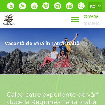
RO
VARĂ
IARNĂ
Paradisul apei sub Tatra
MUNȚII TATRA CA UN MEDICAMENT
Vacanță de vară în Tatra Înaltă
Calea către experiențe de vârf
duce la Regiunea Tatra Înaltă.