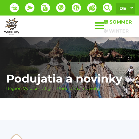
DE
SOMMER
WINTER
Podujatia a novinky
Región Vysoké Tatry
Podujatia a novinky