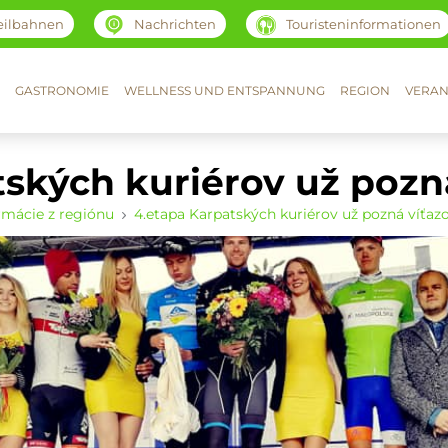
eilbahnen
Nachrichten
Touristeninformationen
GASTRONOMIE
WELLNESS UND ENTSPANNUNG
REGION
VERAN
tských kuriérov už pozn
ormácie z regiónu
4.etapa Karpatských kuriérov už pozná víťaz