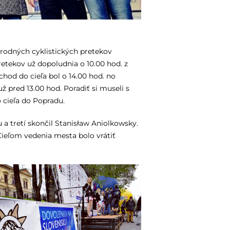
odných cyklistických pretekov
etekov už dopoludnia o 10.00 hod. z
hod do cieľa bol o 14.00 hod. no
už pred 13.00 hod. Poradiť si museli s
 cieľa do Popradu.
u a tretí skončil Stanisław Aniolkowsky.
ieľom vedenia mesta bolo vrátiť