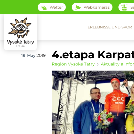
Wetter
Webkameras
S
ERLEBNISSE UND SPORT
4.etapa Karpa
2019
16. May
Región Vysoké Tatry
Aktuality a inf