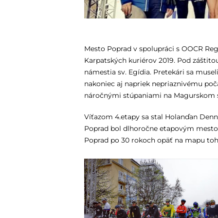
Mesto Poprad v spolupráci s OOCR Reg
Karpatských kuriérov 2019. Pod záštit
námestia sv. Egídia. Pretekári sa muse
nakoniec aj napriek nepriaznivému počasi
náročnými stúpaniami na Magurskom sedl
Víťazom 4.etapy sa stal Holanďan Dennis 
Poprad bol dlhoročne etapovým mestom 
Poprad po 30 rokoch opäť na mapu toh