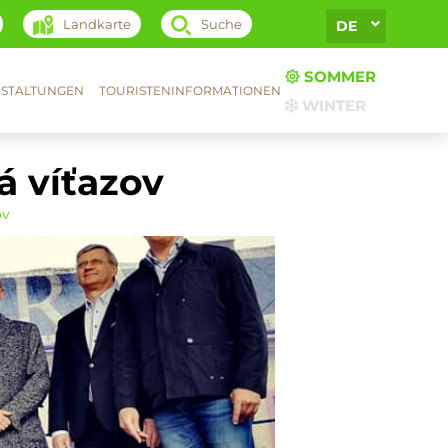
Landkarte
Suche
DE
SOMMER
STALTUNGEN
TOURISTENINFORMATIONEN
WINTER
á víťazov
ov