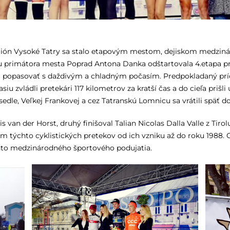
ión Vysoké Tatry sa stalo etapovým mestom, dejiskom medzinár
ou primátora mesta Poprad Antona Danka odštartovala 4.etapa pr
li popasovať s daždivým a chladným počasím. Predpokladaný príc
u zvládli pretekári 117 kilometrov za kratší čas a do cieľa prišli 
e, Veľkej Frankovej a cez Tatranskú Lomnicu sa vrátili späť do
van der Horst, druhý finišoval Talian Nicolas Dalla Valle z Tirol
týchto cyklistických pretekov od ich vzniku až do roku 1988. C
to medzinárodného športového podujatia.