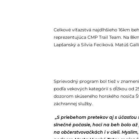
Celkové víťazstvá najdlhšieho 16km behu
reprezentujúca CMP Trail Team. Na 8km
Lapšanský a Silvia Feciková. Matúš Gallík
Sprievodný program bol tiež v znamení 
podľa vekových kategórií s dĺžkou od 
dozorom skúseného horského nosiča Šte
záchrannej služby.
„S priebehom pretekov aj s účasťou 
slnečné počasie, hoci na beh bolo až
na občerstvovačkách i v cieli. Myslím