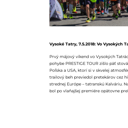
Vysoké Tatry, 7.5.2018: Vo Vysokých 
Prvý májový víkend vo Vysokých Tatrách
pohybe PRESTIGE TOUR zišlo päť stovák
Poľska a USA, ktorí si v skvelej atmos
trailový beh previedol pretekárov cez 
strednej Európe – tatranskú Kalváriu. 
bol po vlaňajšej premiére opätovne p