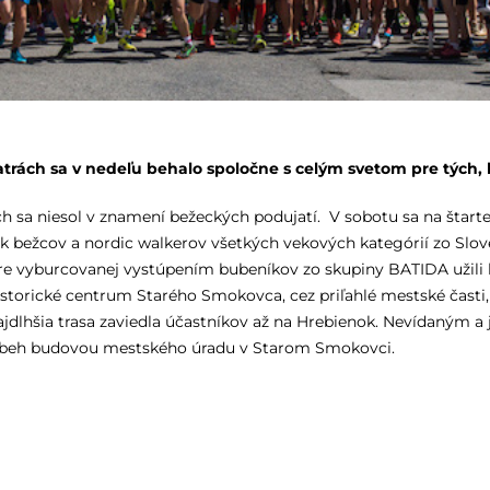
Tatrách sa v nedeľu behalo spoločne s celým svetom pre tých,
 sa niesol v znamení bežeckých podujatí. V sobotu sa na štarte
 bežcov a nordic walkerov všetkých vekových kategórií zo Slov
fére vyburcovanej vystúpením bubeníkov zo skupiny BATIDA užili
historické centrum Starého Smokovca, cez priľahlé mestské časti,
Najdlhšia trasa zaviedla účastníkov až na Hrebienok. Nevídaným 
rebeh budovou mestského úradu v Starom Smokovci.