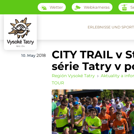
Wetter
Webkameras
S
ERLEBNISSE UND SPORT
CITY TRAIL v 
2018
10. May
série Tatry v
Región Vysoké Tatry
Aktuality a inf
TOUR