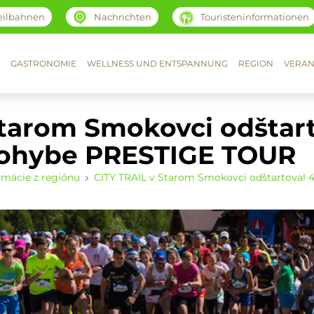
eilbahnen
Nachrichten
Touristeninformationen
GASTRONOMIE
WELLNESS UND ENTSPANNUNG
REGION
VERAN
Starom Smokovci odštart
 pohybe PRESTIGE TOUR
ormácie z regiónu
CITY TRAIL v Starom Smokovci odštartoval 4