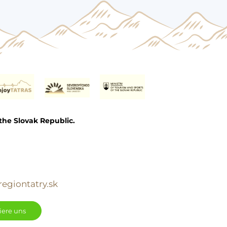
the Slovak Republic.
egiontatry.sk
iere uns