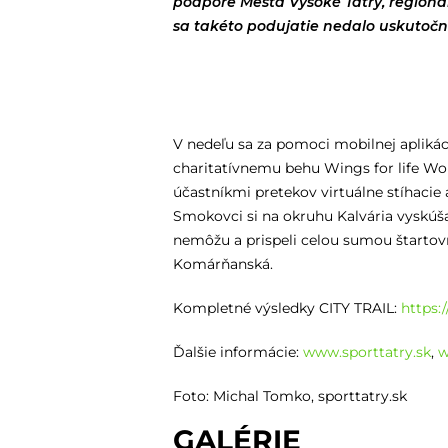
podpore Mesta Vysoké Tatry, regioná
sa takéto podujatie nedalo uskutočni
V nedeľu sa za pomoci mobilnej aplikác
charitatívnemu behu Wings for life Wor
účastníkmi pretekov virtuálne stíhacie
Smokovci si na okruhu Kalvária vyskúšal
nemôžu a prispeli celou sumou štarto
Komárňanská.
Kompletné výsledky CITY TRAIL:
https:/
Ďalšie informácie:
www.sporttatry.sk
,
w
Foto: Michal Tomko, sporttatry.sk
GALÉRIE