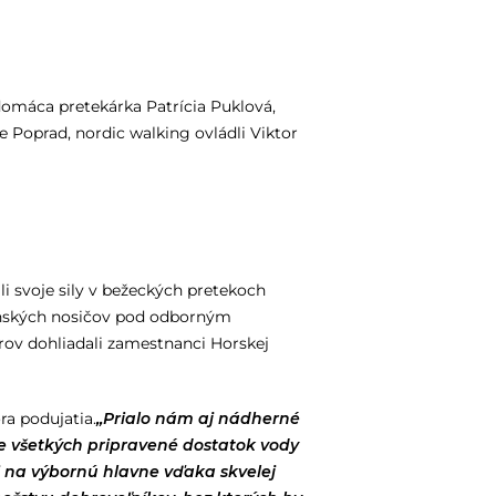
 domáca pretekárka Patrícia Puklová,
 Poprad, nordic walking ovládli Viktor
i svoje sily v bežeckých pretekoch
ranských nosičov pod odborným
rov dohliadali zamestnanci Horskej
ra podujatia.
„Prialo nám aj nádherné
re všetkých pripravené dostatok vody
li na výbornú hlavne vďaka skvelej