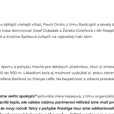
 obhájili vlaňajší víťazi, Pavol Orolín z tímu RaidLight a skvelá
 trase dominovali Jozef Dubašák a Žaneta Goleňová z AK Steeple
 a Kristína Špitková zvíťazili na najkratšej trati 4km.
športu a pohybu, hlavne pre detských účastníkov, ktorí si zmeral
250 do 900 m. Lákadlom bola aj možnosť vyskúšať si prácu tat
fana Bačkora zo Sherpa caffe. Na bezpečnosť a zdravie preteká
sme veľmi spokojní“
potvrdila Viera Halasová, z tímu organizáto
 príliš teplo, ale vďaka nášmu partnerovi Mitická sme mali p
, že nový ročník Tatry v pohybe Prestige tour sme odštartova