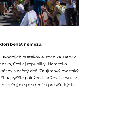
 ktorí behať nemôžu.
 úvodných pretekov 4. ročníka Tatry v
enska, Českej republiky, Nemecka,
 krásny slnečný deň. Zaujímavý mestský
 či najvyššie položenú krížovú cestu v
a jedinečným spestrením pre všetkých