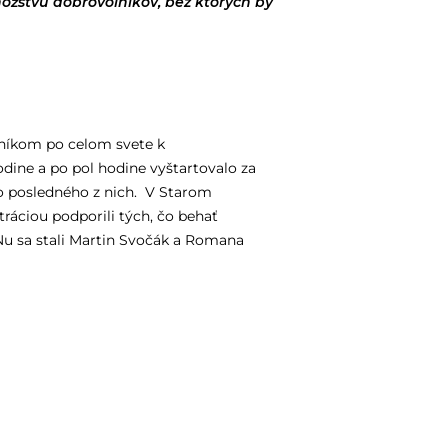
ožstvu dobrovoľníkov, bez ktorých by
stníkom po celom svete k
odine a po pol hodine vyštartovalo za
lo posledného z nich. V Starom
tráciou podporili tých, čo behať
u sa stali Martin Svočák a Romana