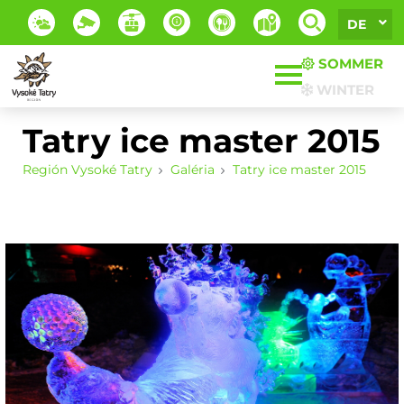
DE
SOMMER
WINTER
Tatry ice master 2015
Región Vysoké Tatry
Galéria
Tatry ice master 2015