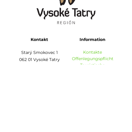
Kontakt
Information
Kontakte
Starý Smokovec 1
Offenlegungspflicht
062 01 Vysoké Tatry
Touristische
Informationszentren
Auf der Karte anzeigen
Broschüren
info@regiontatry.sk
Kontaktiere uns