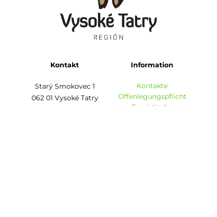
Kontakt
Information
Kontakte
Starý Smokovec 1
Offenlegungspflicht
062 01 Vysoké Tatry
Touristische
Informationszentren
Auf der Karte anzeigen
Broschüren
info@regiontatry.sk
Kontaktiere uns