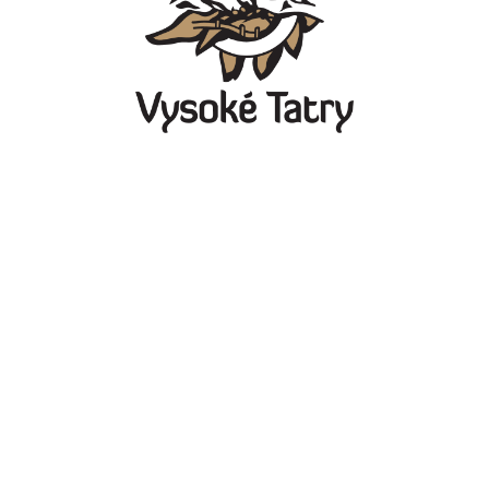
Starý Smokovec 1
Contacte
062 01 Vysoké Tatry
Dezvăluirea obligatorie
Centre de informare
turistică
info@regiontatry.sk