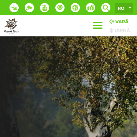
RO
VARĂ
IARNĂ