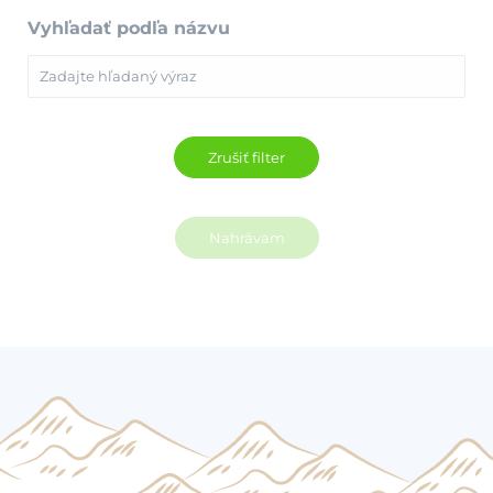
Vyhľadať podľa názvu
Nahrávam