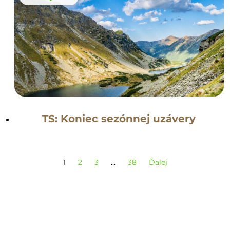
TS: Koniec sezónnej uzávery
1
2
3
…
38
Ďalej