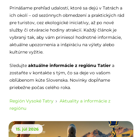
Prinášame prehľad udalostí, ktoré sa dejú v Tatrách a
ich okolí – od sezónnych obmedzení a praktických rád
pre turistov, cez ekologické iniciatívy, až po nové
služby či otváracie hodiny atrakcií. Každý článok je
vybraný tak, aby vám priniesol hodnotné informácie,
aktuálne upozornenia a inšpiráciu na výlety alebo
kultúrne vyžitie.
Sledujte
aktuálne informácie z regiónu Tatier
a
zostaňte v kontakte s tým, čo sa deje vo vašom
obľúbenom kúte Slovenska. Novinky dopĺňame
priebežne počas celého roka.
Región Vysoké Tatry
Aktuality a informácie z
regiónu
15. júl 2026