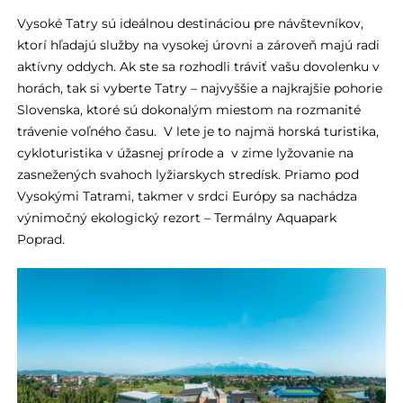
Vysoké Tatry sú ideálnou destináciou pre návštevníkov,
ktorí hľadajú služby na vysokej úrovni a zároveň majú radi
aktívny oddych. Ak ste sa rozhodli tráviť vašu dovolenku v
horách, tak si vyberte Tatry – najvyššie a najkrajšie pohorie
Slovenska, ktoré sú dokonalým miestom na rozmanité
trávenie voľného času. V lete je to najmä horská turistika,
cykloturistika v úžasnej prírode a v zime lyžovanie na
zasnežených svahoch lyžiarskych stredísk. Priamo pod
Vysokými Tatrami, takmer v srdci Európy sa nachádza
výnimočný ekologický rezort – Termálny Aquapark
Poprad.