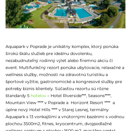
Aquapark v Poprade je unikátny komplex, ktorý ponúka
širokú škálu služieb pre ideálnu dovolenku,
nezabudnuteľný rodinný výlet alebo firemnú akciu či
event. Multifunkčný rezort ponúka ubytovacie, relaxačné a
wellness služby, možnosti na zdravotnú turistiku a
športové vyžitie, gastronomické a kongresové služby pre
potreby biznis klientely. Súčasťou rezortu sú rôzne
štandardy 5
hotelov
– Hotel Riverside***, Seasons****,
Mountain View **** v Poprade a Horizont Resort **** a
úplne nový Hotel Hills **** v Starej Lesnej, termálny
Aquapark s 13 vonkajšími a vnútornými bazénmi s vodnou
plochou 3500m2, fitnes, kryocentrum, dvojpodlažné
wellness centrum s plochou 1600 m2, masážne centrá,