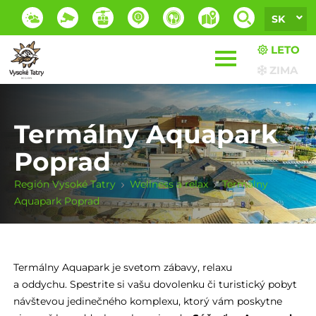
SK
LETO
ZIMA
Termálny Aquapark
Poprad
Región Vysoké Tatry
Wellness a relax
Termálny
Aquapark Poprad
Termálny Aquapark je svetom zábavy, relaxu
a oddychu. Spestrite si vašu dovolenku či turistický pobyt
návštevou jedinečného komplexu, ktorý vám poskytne