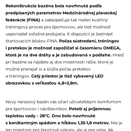
Rekonštrukcia bazéna bola navrhnutá podľa
predpísaných parametrov Medzinárodnej plaveckej
federácie (FINA)
a zabezpečuje tak nielen kvalitný
tréningový proces pre športovcov, ale tiež možnosť
usporiadať súťažné podujatia. K dispozícii je šestnásť
štartovacích blokov FINA.
Počas sústredení, tréningov
i pretekov je možnosť zapožičať si časomieru OMEGA,
ktorá je na dve dráhy a je zabudovaná v podlahe.
Hneď
pri bazéne sa nájdete aj dve miestnosti réžie, ktoré je
možné prenajať si a slúžia počas pretekov
a tréningov.
Celý priestor je tiež vybavený LED
obrazovkou s veľkosťou 4,8×2,8m.
Nový nerezový bazén vás očarí užívateľským komfortom
pre športovcov i návštevníkov.
Poteší aj príjemnou
teplotou vody – 28
°C. Dno bolo navrhnuté
s konštantným spádom a hĺbkou 1,35-1,8 metrov.
Nie je
len miestom pre športové výkony, ale aj pre relax. Ak