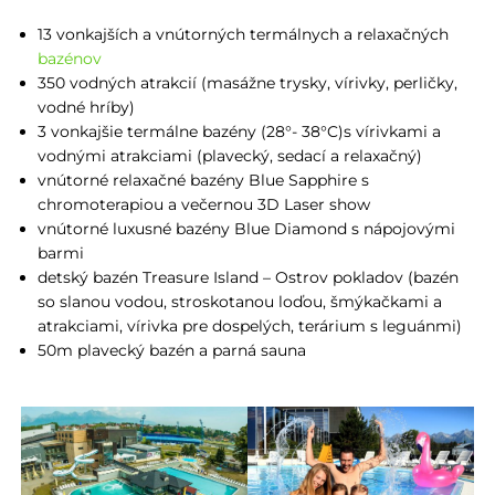
13 vonkajších a vnútorných termálnych a relaxačných
bazénov
350 vodných atrakcií (masážne trysky, vírivky, perličky,
vodné hríby)
3 vonkajšie termálne bazény (28°- 38°C)s vírivkami a
vodnými atrakciami (plavecký, sedací a relaxačný)
vnútorné relaxačné bazény Blue Sapphire s
chromoterapiou a večernou 3D Laser show
vnútorné luxusné bazény Blue Diamond s nápojovými
barmi
detský bazén Treasure Island – Ostrov pokladov (bazén
so slanou vodou, stroskotanou loďou, šmýkačkami a
atrakciami, vírivka pre dospelých, terárium s leguánmi)
50m plavecký bazén a parná sauna