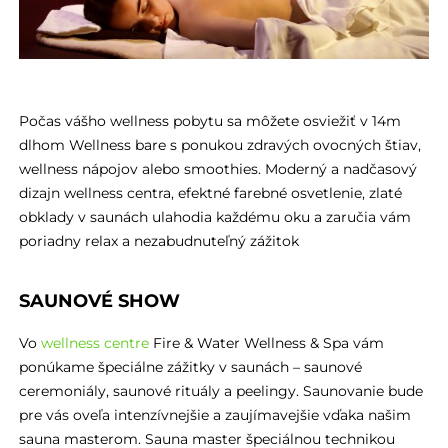
Počas vášho wellness pobytu sa môžete osviežiť v 14m
dlhom Wellness bare s ponukou zdravých ovocných štiav,
wellness nápojov alebo smoothies. Moderný a nadčasový
dizajn wellness centra, efektné farebné osvetlenie, zlaté
obklady v saunách ulahodia každému oku a zaručia vám
poriadny relax a nezabudnuteľný zážitok
SAUNOVÉ SHOW
Vo
wellness centre
Fire & Water Wellness & Spa vám
ponúkame špeciálne zážitky v saunách – saunové
ceremoniály, saunové rituály a peelingy. Saunovanie bude
pre vás oveľa intenzívnejšie a zaujímavejšie vďaka našim
sauna masterom. Sauna master špeciálnou technikou