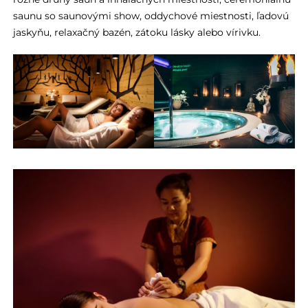
saunu so saunovými show, oddychové miestnosti, ľadovú
jaskyňu, relaxačný bazén, zátoku lásky alebo vírivku.