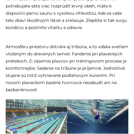
potrebujete ešte viac rozprúdiť krvný obeh, máte k
dispozícii parnú saunu s vysokou vlhkosťou, kde sa vaše
telo zbaví škodlivých látok a zrelaxuje. Zlepšite si tak svoju
kondíciu a posilnite vitalitu a zdravie.
Atmosféru priestoru dotvára aj tribúna, a to vďaka svetlám
vloženým do drevených lamiel. Fandenie pri plaveckých
pretekoch, či zázemie plavcov pri tréningovom procese je
komfortnejšie. Sedenie na tribúne je príjemné. Jednotlivé
stupne sú totiž vyhrievané podlahovým kúrením. Pri
novom plaveckom bazéne tvorcovia nezabudli ani na
bezbariérovosť.