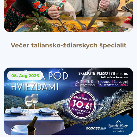
Večer taliansko-ždiarskych špecialít
08. Aug
2026