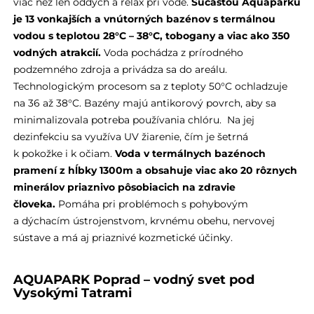
viac než len oddych a relax pri vode.
Súčasťou Aquaparku
je 13 vonkajších a vnútorných bazénov s termálnou
vodou s teplotou 28°C – 38°C, tobogany a viac ako 350
vodných atrakcií.
Voda pochádza z prírodného
podzemného zdroja a privádza sa do areálu.
Technologickým procesom sa z teploty 50°C ochladzuje
na 36 až 38°C. Bazény majú antikorový povrch, aby sa
minimalizovala potreba používania chlóru. Na jej
dezinfekciu sa využíva UV žiarenie, čím je šetrná
k pokožke i k očiam.
Voda v termálnych bazénoch
pramení z hĺbky 1300m a obsahuje viac ako 20 rôznych
minerálov priaznivo pôsobiacich na zdravie
človeka.
Pomáha pri problémoch s pohybovým
a dýchacím ústrojenstvom, krvnému obehu, nervovej
sústave a má aj priaznivé kozmetické účinky.
AQUAPARK Poprad – vodný svet pod
Vysokými Tatrami