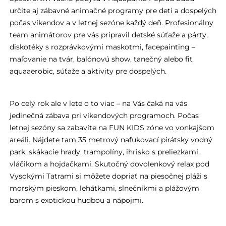
určite aj zábavné animačné programy pre deti a dospelých
počas víkendov a v letnej sezóne každý deň. Profesionálny
team animátorov pre vás pripravil detské súťaže a párty,
diskotéky s rozprávkovými maskotmi, facepainting –
maľovanie na tvár, balónovú show, tanečný alebo fit
aquaaerobic, súťaže a aktivity pre dospelých.
Po celý rok ale v lete o to viac – na Vás čaká na vás
jedinečná zábava pri víkendových programoch. Počas
letnej sezóny sa zabavíte na FUN KIDS zóne vo vonkajšom
areáli. Nájdete tam 35 metrový nafukovací pirátsky vodný
park, skákacie hrady, trampolíny, ihrisko s preliezkami,
vláčikom a hojdačkami. Skutočný dovolenkový relax pod
Vysokými Tatrami si môžete dopriať na piesočnej pláži s
morským pieskom, lehátkami, slnečníkmi a plážovým
barom s exotickou hudbou a nápojmi.