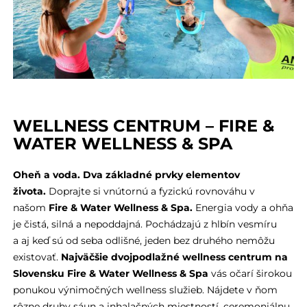
WELLNESS
CENTRUM
– FIRE &
WATER WELLNESS & SPA
Oheň a voda. Dva základné prvky elementov
života.
Doprajte si vnútornú a fyzickú rovnováhu v
našom
Fire & Water Wellness & Spa.
Energia vody a ohňa
je čistá, silná a nepoddajná. Pochádzajú z hlbín vesmíru
a aj keď sú od seba odlišné, jeden bez druhého nemôžu
existovať.
Najväčšie dvojpodlažné wellness centrum na
Slovensku Fire & Water Wellness & Spa
vás očarí širokou
ponukou výnimočných wellness služieb. Nájdete v ňom
rôzne druhy sáun a inhalačných miestností, ceremoniálnu