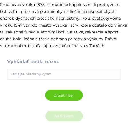
Smokovca v roku 1875. Klimatické kúpele vznikli preto, že tu
boli veľmi priaznivé podmienky na liečenie nešpecifických
chorôb dýchacích ciest ako napr. astmy. Po 2. svetovej vojne
v roku 1947 vzniklo mesto Vysoké Tatry, ktoré dostalo do vienka
tri základné funkcie, ktorými boli turistika, rekreácia a šport,
druhá bola liečba a tretia ochrana prírody a výskum. Práve
v tomto období začal aj rozvoj kúpeľníctva v Tatrách.
Vyhľadať podľa názvu
Nahrávam