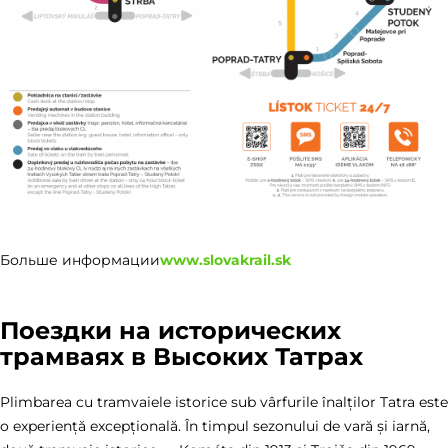
Больше информации
www.slovakrail.sk
Поездки на исторических
трамваях в Высоких Татрах
Plimbarea cu tramvaiele istorice sub vârfurile înalților Tatra este
o experiență excepțională. În timpul sezonului de vară și iarnă,