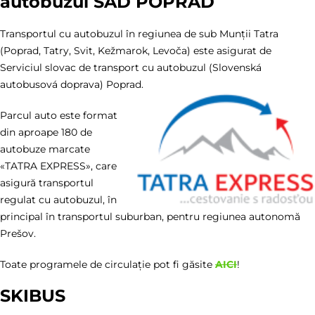
autobuzul SAD POPRAD
Transportul cu autobuzul în regiunea de sub Munții Tatra
(Poprad, Tatry, Svit, Kežmarok, Levoča) este asigurat de
Serviciul slovac de transport cu autobuzul (Slovenská
autobusová doprava) Poprad.
Parcul auto este format
din aproape 180 de
autobuze marcate
«TATRA EXPRESS», care
asigură transportul
regulat cu autobuzul, în
principal în transportul suburban, pentru regiunea autonomă
Prešov.
Toate programele de circulație pot fi găsite
AICI
!
SKIBUS