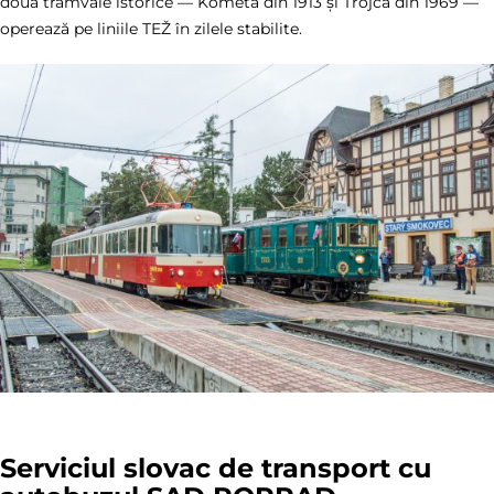
două tramvaie istorice — Kométa din 1913 și Trojča din 1969 —
operează pe liniile TEŽ în zilele stabilite.
Serviciul slovac de transport cu