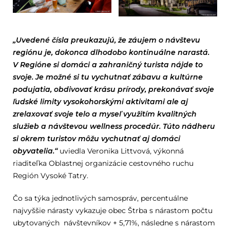
„Uvedené čísla preukazujú, že záujem o návštevu
regiónu je, dokonca dlhodobo kontinuálne narastá.
V Regióne si domáci a zahraničný turista nájde to
svoje. Je možné si tu vychutnať zábavu a kultúrne
podujatia, obdivovať krásu prírody, prekonávať svoje
ľudské limity vysokohorskými aktivitami ale aj
zrelaxovať svoje telo a myseľ využitím kvalitných
služieb a návštevou wellness procedúr. Túto nádheru
si okrem turistov môžu vychutnať aj domáci
obyvatelia.“
uviedla Veronika Littvová, výkonná
riaditeľka Oblastnej organizácie cestovného ruchu
Región Vysoké Tatry.
Čo sa týka jednotlivých samospráv, percentuálne
najvyššie nárasty vykazuje obec Štrba s nárastom počtu
ubytovaných návštevníkov + 5,71%, následne s nárastom