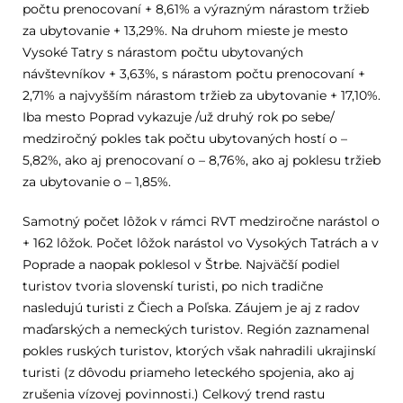
počtu prenocovaní + 8,61% a výrazným nárastom tržieb
za ubytovanie + 13,29%. Na druhom mieste je mesto
Vysoké Tatry s nárastom počtu ubytovaných
návštevníkov + 3,63%, s nárastom počtu prenocovaní +
2,71% a najvyšším nárastom tržieb za ubytovanie + 17,10%.
Iba mesto Poprad vykazuje /už druhý rok po sebe/
medziročný pokles tak počtu ubytovaných hostí o –
5,82%, ako aj prenocovaní o – 8,76%, ako aj poklesu tržieb
za ubytovanie o – 1,85%.
Samotný počet lôžok v rámci RVT medziročne narástol o
+ 162 lôžok. Počet lôžok narástol vo Vysokých Tatrách a v
Poprade a naopak poklesol v Štrbe. Najväčší podiel
turistov tvoria slovenskí turisti, po nich tradične
nasledujú turisti z Čiech a Poľska. Záujem je aj z radov
maďarských a nemeckých turistov. Región zaznamenal
pokles ruských turistov, ktorých však nahradili ukrajinskí
turisti (z dôvodu priameho leteckého spojenia, ako aj
zrušenia vízovej povinnosti.) Celkový trend rastu