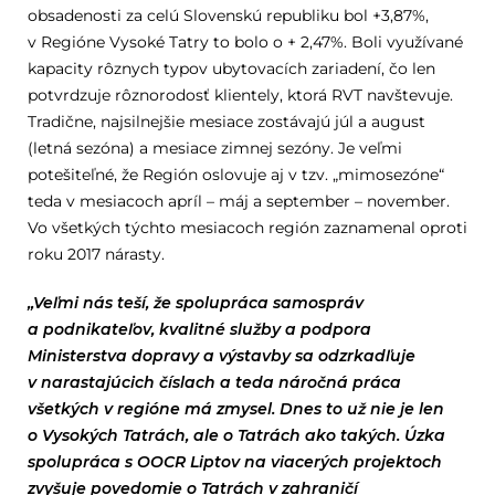
obsadenosti za celú Slovenskú republiku bol +3,87%,
v Regióne Vysoké Tatry to bolo o + 2,47%. Boli využívané
kapacity rôznych typov ubytovacích zariadení, čo len
potvrdzuje rôznorodosť klientely, ktorá RVT navštevuje.
Tradične, najsilnejšie mesiace zostávajú júl a august
(letná sezóna) a mesiace zimnej sezóny. Je veľmi
potešiteľné, že Región oslovuje aj v tzv. „mimosezóne“
teda v mesiacoch apríl – máj a september – november.
Vo všetkých týchto mesiacoch región zaznamenal oproti
roku 2017 nárasty.
„Veľmi nás teší, že spolupráca samospráv
a podnikateľov, kvalitné služby a podpora
Ministerstva dopravy a výstavby sa odzrkadľuje
v narastajúcich číslach a teda náročná práca
všetkých v regióne má zmysel. Dnes to už nie je len
o Vysokých Tatrách, ale o Tatrách ako takých. Úzka
spolupráca s OOCR Liptov na viacerých projektoch
zvyšuje povedomie o Tatrách v zahraničí