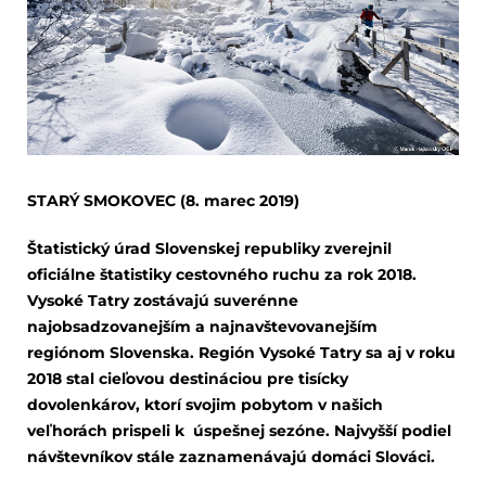
STARÝ SMOKOVEC (8. marec 2019)
Štatistický úrad Slovenskej republiky zverejnil
oficiálne štatistiky cestovného ruchu za rok 2018.
Vysoké Tatry zostávajú suverénne
najobsadzovanejším a najnavštevovanejším
regiónom Slovenska. Región Vysoké Tatry sa aj v roku
2018 stal cieľovou destináciou pre tisícky
dovolenkárov, ktorí svojim pobytom v našich
veľhorách prispeli k úspešnej sezóne. Najvyšší podiel
návštevníkov stále zaznamenávajú domáci Slováci.