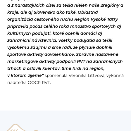
a z narastajúcich čísel sa tešia nielen naše 2regióny a
kraje, ale aj Slovensko ako také. Oblastná
organizácia cestovného ruchu Región Vysoké Tatry
pripravila počas celého roka množstvo športových aj
kultúrnych podujatí, ktoré ocenili domáci aj
zahraniční návštevníci. Všetky podujatia sa tešili
vysokému záujmu a sme radi, že plynule doplnili
športové aktivity dovolenkárov. Správne nastavené
marketingové aktivity podporili RVT na zahraničných
trhoch a oslovili klientov. Sme hrdí na región,
v ktorom žijeme“
spomenula Veronika Littvová, výkonná
riaditeľka OOCR RVT.