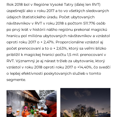
Rok 2018 bol v Regióne Vysoké Tatry (ďalej len RVT)
úspešnejší ako v roku 2017 a to vo všetkých sledovaných
údajoch štatistického úradu. Počet ubytovaných
návštevníkov v RVT v roku 2018 s počtom 511.776 osôb
po prvý krát v histórii nášho regiónu prekonal magickú
hranicu pol milióna ubytovaných návštevníkov a vzrástol
oproti roku 2017 o + 2,47%. Proporcionálne vzrástol aj
počet prenocovaní a to o + 2,63%, ktorý sa veľmi blízko
priblížil k magickej hranici počtu 1,5 mil. prenocovaní v
RVT. Významný je aj nárast tržieb za ubytovanie, ktorý
vzrástol v roku 2018 oproti roku 2017 o +14,40%, čo svedčí
o lepšej efektívnosti poskytovaných služieb v tomto
segmente.