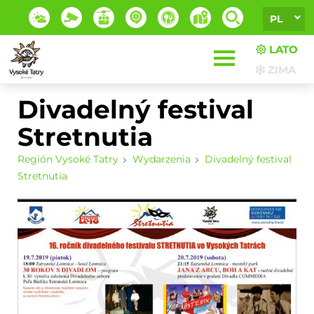
PL
LATO
ZIMA
Divadelný festival
Stretnutia
Región Vysoké Tatry
Wydarzenia
Divadelný festival
Stretnutia