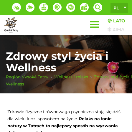
PL
LATO
ZIMA
Zdrowy styl życia i
Wellness
Región Vysoké Tatry
Wellness i relaks
Zdrowy styl życia i
Wellness
Zdrowie fizyczne i równowaga psychiczna stają się dziś
dla wielu ludzi sposobem na życie.
Relaks na łonie
natury w Tatrach to najlepszy sposób na wyzwania