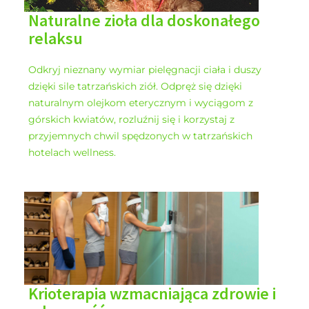
Naturalne zioła dla doskonałego
relaksu
Odkryj nieznany wymiar pielęgnacji ciała i duszy
dzięki sile tatrzańskich ziół. Odpręż się dzięki
naturalnym olejkom eterycznym i wyciągom z
górskich kwiatów, rozluźnij się i korzystaj z
przyjemnych chwil spędzonych w tatrzańskich
hotelach wellness.
Krioterapia wzmacniająca zdrowie i