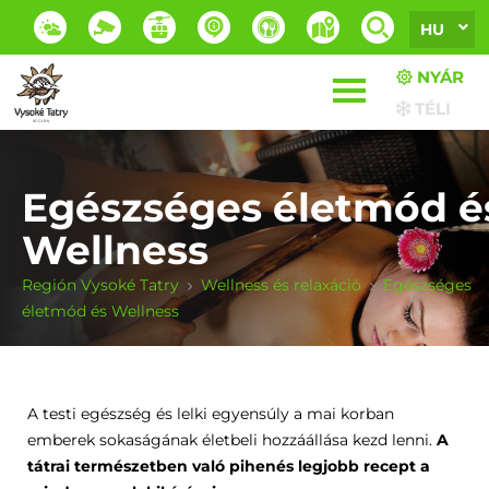
HU
NYÁR
TÉLI
Egészséges életmód é
Wellness
Región Vysoké Tatry
Wellness és relaxáció
Egészséges
életmód és Wellness
A testi egészség és lelki egyensúly a mai korban
emberek sokaságának életbeli hozzáállása kezd lenni.
A
tátrai természetben való pihenés legjobb recept a