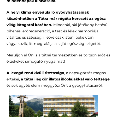
mindennapok kihívásaira.
A helyi klíma egyedülálló gyógyhatásainak
köszönhetően a Tátra már régóta keresett az egész
világ látogatói körében.
Mindenki, aki jótékony hatású
pihenés, erőregeneráció, a test és lélek harmóniája,
vitalitás és szépség, illetve csak isteni béke után
vágyakozik, itt megtalálja a saját egészség-szigetét.
Merüljön el Ön is a tátrai természetben és töltsön erőt és
érzékeket simogató nyugalmat!
A levegő rendkívüli tisztasága
, a napsugárzás magas
értékei,
a tátrai légkör illatos illóolajakkal való teltsége
és sok egyéb elem meggyőzi Önt a gyógyhatásairól.