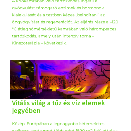
A kriokamrában való tartózkodás ingerli a
gyógyulást támogató enzimek és hormonok
kialakulását és a testben képes „beindítani“ az
öngyógyítást és regenerációt. Az eljárás része a –120
°C átlaghőmérsékletű kamrában való háromperces
tartózkodás, amely után intenzív torna –
Kinezoterápia – következik.
Vitális világ a tűz és víz elemek
jegyében
Közép–Európában a legnagyobb kétemeletes
wellness centrumot több mint 1590 m2 felülettel az