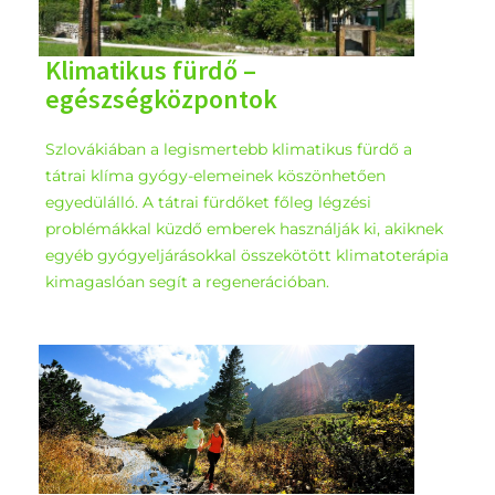
Klimatikus fürdő –
egészségközpontok
Szlovákiában a legismertebb klimatikus fürdő a
tátrai klíma gyógy-elemeinek köszönhetően
egyedülálló. A tátrai fürdőket főleg légzési
problémákkal küzdő emberek használják ki, akiknek
egyéb gyógyeljárásokkal összekötött klimatoterápia
kimagaslóan segít a regenerációban.