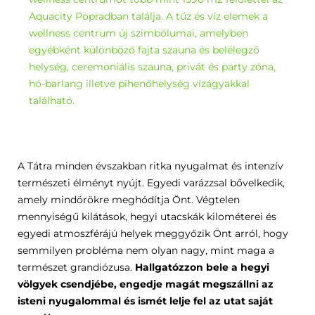
Aquacity Popradban találja. A tűz és víz elemek a
wellness centrum új szimbólumai, amelyben
egyébként különböző fajta szauna és belélegző
helység, ceremoniális szauna, privát és party zóna,
hó-barlang illetve pihenőhelység vízágyakkal
található.
A Tátra minden évszakban ritka nyugalmat és intenzív
természeti élményt nyújt. Egyedi varázzsal bővelkedik,
amely mindörökre meghódítja Önt. Végtelen
mennyiségű kilátások, hegyi utacskák kilométerei és
egyedi atmoszférájú helyek meggyőzik Önt arról, hogy
semmilyen probléma nem olyan nagy, mint maga a
természet grandiózusa.
Hallgatózzon bele a hegyi
völgyek csendjébe, engedje magát megszállni az
isteni nyugalommal és ismét lelje fel az utat saját