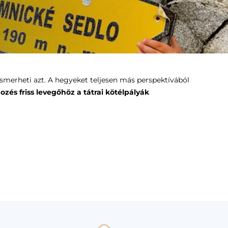
smerheti azt. A hegyeket teljesen más perspektívából
és friss levegőhöz a tátrai kötélpályák