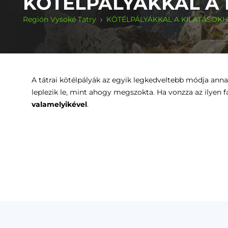
KÖTÉLPÁLYÁKKAL A
Región Vysoké Tatry
KÖTÉLPÁLYÁKKAL A KILÁTÁSOK
A tátrai kötélpályák az egyik legkedveltebb módja ann
leplezik le, mint ahogy megszokta. Ha vonzza az ilyen f
valamelyikével
.