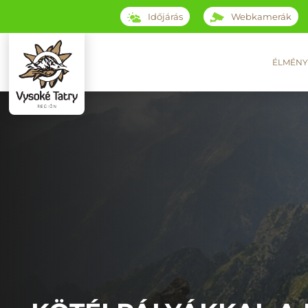
Időjárás
Webkamerák
ÉLMÉNY