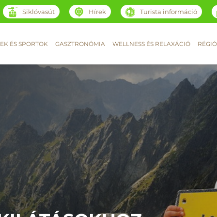
Siklóvasút
Hírek
Turista információ
EK ÉS SPORTOK
GASZTRONÓMIA
WELLNESS ÉS RELAXÁCIÓ
RÉGIÓ