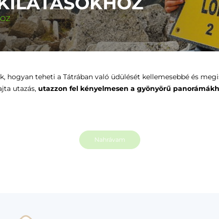
 KILÁTÁSOKHOZ
HOZ
ak, hogyan teheti a Tátrában való üdülését kellemesebbé és megi
ajta utazás,
utazzon fel kényelmesen a gyönyörű panorámákhoz
Nahrávam