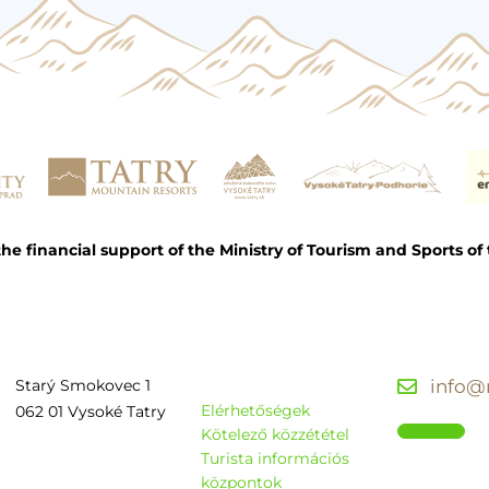
e financial support of the Ministry of Tourism and Sports of 
Starý Smokovec 1
info@r
Elérhetőségek
062 01 Vysoké Tatry
Kötelező közzététel
Turista információs
központok