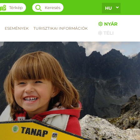
Térkép
Keresés
HU
NYÁR
ESEMÉNYEK
TURISZTIKAI INFORMÁCIÓK
TÉLI