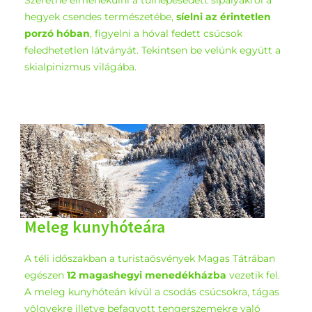
Szeretne elmenekülni a túlnépesedett sípályákról a
hegyek csendes természetébe,
síelni az érintetlen
porzó hóban
, figyelni a hóval fedett csúcsok
feledhetetlen látványát. Tekintsen be velünk együtt a
skialpinizmus világába.
Meleg kunyhóteára
A téli időszakban a turistaösvények Magas Tátrában
egészen
12 magashegyi menedékházba
vezetik fel.
A meleg kunyhóteán kívül a csodás csúcsokra, tágas
völgyekre illetve befagyott tengerszemekre való