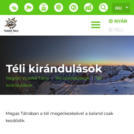
HU
NYÁR
TÉLI
Téli kirándulások
Región Vysoké Tatry
Téli kirándulások
Téli
kirándulások
Magas Tátrában a tél megérkezésével a kaland csak
kezdődik.