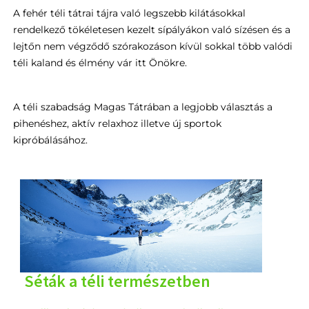
A fehér téli tátrai tájra való legszebb kilátásokkal
rendelkező tökéletesen kezelt sípályákon való sízésen és a
lejtőn nem végződő szórakozáson kívül sokkal több valódi
téli kaland és élmény vár itt Önökre.
A téli szabadság Magas Tátrában a legjobb választás a
pihenéshez, aktív relaxhoz illetve új sportok
kipróbálásához.
Séták a téli természetben