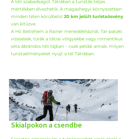
A téli szabadságot Tátrában a turisták teljes
mértékben élvezhetik. A magashegyi környezetben
minden télen körülbelül
20 km jelült turistaösvény
van kitűzve.
A Hó Betlehem a Rainer menedékháznál, Tar-pataki
vízesések, túrák a tátrai völgyekbe vagy romantikus
séta ábrándos téli tájban – csak példái annak, milyen
turistaélményeket nyújt a tél Tátrában.
Skialpokon a csendbe