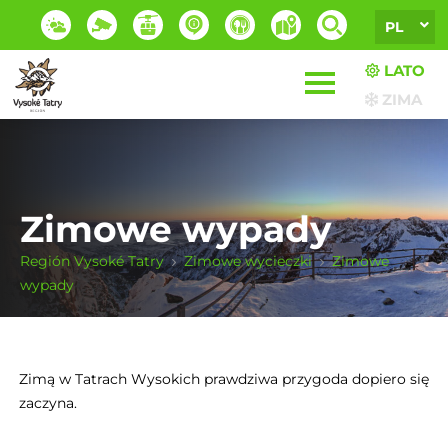
PL
LATO
ZIMA
Zimowe wypady
Región Vysoké Tatry
Zimowe wycieczki
Zimowe
wypady
Zimą w Tatrach Wysokich prawdziwa przygoda dopiero się
zaczyna.