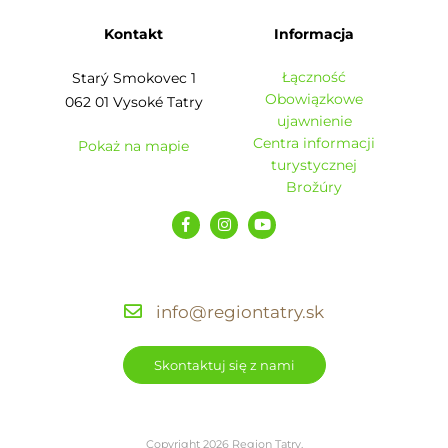
Kontakt
Informacja
Łączność
Starý Smokovec 1
Obowiązkowe
062 01 Vysoké Tatry
ujawnienie
Centra informacji
Pokaż na mapie
turystycznej
Brožúry
info@regiontatry.sk
Skontaktuj się z nami
Copyright 2026 Region Tatry.