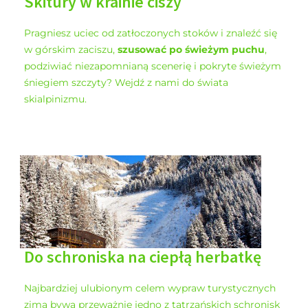
Skitury w krainie ciszy
Pragniesz uciec od zatłoczonych stoków i znaleźć się
w górskim zaciszu,
szusować po świeżym puchu
,
podziwiać niezapomnianą scenerię i pokryte świeżym
śniegiem szczyty? Wejdź z nami do świata
skialpinizmu.
Do schroniska na ciepłą herbatkę
Najbardziej ulubionym celem wypraw turystycznych
zimą bywa przeważnie jedno z tatrzańskich schronisk