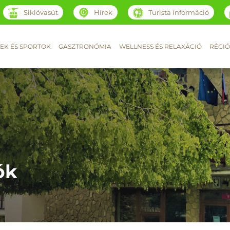
Siklóvasút
Hírek
Turista információ
EK ÉS SPORTOK
GASZTRONÓMIA
WELLNESS ÉS RELAXÁCIÓ
RÉGIÓ
ók