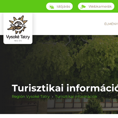
Időjárás
Webkamerák
ÉLMÉNY
Turisztikai informáci
Región Vysoké Tatry
Turisztikai információk