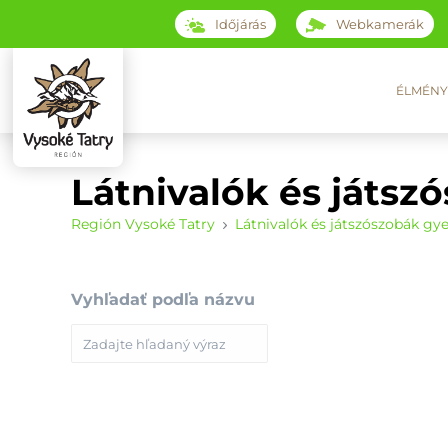
Időjárás
Webkamerák
ÉLMÉNY
Látnivalók és játs
Región Vysoké Tatry
Látnivalók és játszószobák gy
Vyhľadať podľa názvu