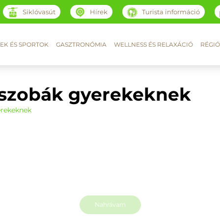
Siklóvasút
Hírek
Turista információ
EK ÉS SPORTOK
GASZTRONÓMIA
WELLNESS ÉS RELAXÁCIÓ
RÉGIÓ
zószobák gyerekeknek
erekeknek
Nahrávam