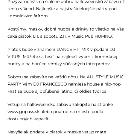
Pozývame Vás na šialene dobrú halloweenskú zábavu už
tento víkend. Najlepšie a najstrašidelnejšie párty pod
Lomnickým štítom.
Kostýmy, masky, dobrá hudba a drinky to všetko na Vás
čaká piatok 1.11. a sobotu 2.11. v Music Pub HUMNO.
Piatok bude v znamení DANCE HIT MIX v podaní DJ
VIRUS. Môžete sa tešiť na najlepší výber z komerčnej
hudby a na horúce remixy súčasných interpretov.
Sobotu sa zabavíte na každú nôtu. Na ALL STYLE MUSIC
PARTY Vám DJ FRANCESCO namieša house a hip-hop.
Hrať sa bude aj obľúbená latino, či oldies tvorba.
Vstup na halloweenskú zábavu zakúpite na stránke
www.gopass.sk alebo priamo na mieste podľa
dostupných kapacít.
Navyše ak prídete v piatok v maske vstup máte