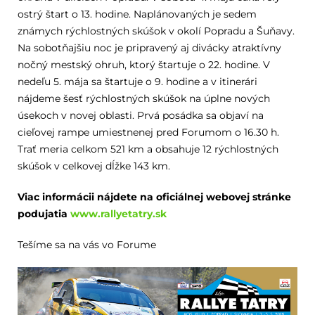
ostrý štart o 13. hodine. Naplánovaných je sedem
známych rýchlostných skúšok v okolí Popradu a Šuňavy.
Na sobotňajšiu noc je pripravený aj divácky atraktívny
nočný mestský ohruh, ktorý štartuje o 22. hodine. V
nedeľu 5. mája sa štartuje o 9. hodine a v itinerári
nájdeme šesť rýchlostných skúšok na úplne nových
úsekoch v novej oblasti. Prvá posádka sa objaví na
cieľovej rampe umiestnenej pred Forumom o 16.30 h.
Trať meria celkom 521 km a obsahuje 12 rýchlostných
skúšok v celkovej dĺžke 143 km.
Viac informácii nájdete na oficiálnej webovej stránke
podujatia
www.rallyetatry.sk
Tešíme sa na vás vo Forume