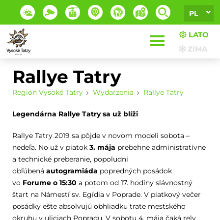
PL
LATO
ZIMA
Rallye Tatry
Región Vysoké Tatry
Wydarzenia
Rallye Tatry
Legendárna Rallye Tatry sa už blíži
Rallye Tatry 2019 sa pôjde v novom modeli sobota –
nedeľa. No už v piatok
3. mája
prebehne administratívne
a technické preberanie, popoludní
obľúbená
autogramiáda
popredných posádok
vo
Forume o 15:30
a potom od 17. hodiny slávnostný
štart na Námestí sv. Egídia v Poprade. V piatkový večer
posádky ešte absolvujú obhliadku trate mestského
okruhu v uliciach Popradu. V sobotu 4. mája čaká rely