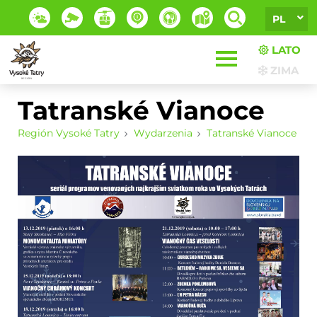
PL
LATO
ZIMA
Tatranské Vianoce
Región Vysoké Tatry
Wydarzenia
Tatranské Vianoce