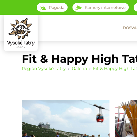
Pogoda
Kamery internetowe
DOŚWI
Fit & Happy High Ta
Región Vysoké Tatry
Galéria
Fit & Happy High Tat